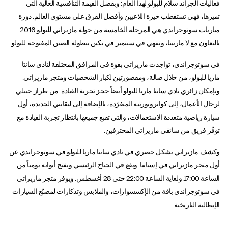
فعاليات الجراند سلام للبولو لهذا العام: وبفضل القيمة التنافسية العالية التي
تميزها، فهي تستقطب خيرة اللاعبين وأفضل الفرق على مستوى العالم. دورة
مباريات سوتوجراندي هي المرحلة الخامسة من جولة مازيراتي للبولو 2016
بالتعاون مع لا مارتينا، وتنتهي في سبتمبر في بكين ببطولة الصين المفتوحة للبولو.
في سوتوجراندي، تواجدت مازيراتي بقوة في المرافق المختلفة لنادي سانتا
ماريا للبولو، من خلال صالة، ومقصورتين لكبار الشخصيات ومتجر مازيراتي.
وبإمكان زائري نادي سانتا ماريا للبولو أيضاً حجز تجربة القيادة: من طراز جيبلي
لرجال الأعمال، إلى كواتروبورتيه المتفرّدة، بالإضافة إلى ليڤانتي الجديدة، أول
سيارة رياضية متعددة الاستعمالات، والتي تقبع جميعها بانتظار تجربة القيادة مع
توفّر فريق من سائقي مازيراتي المحترفين.
وكشف مازيراتي بشكل حصري في نادي سانتا ماريا للبولو في سوتوجراندي عن
أول متجر مازيراتي في إسبانيا: ويقع في الجناح الرئيسي ويفتح أبوابه يومياً من
الساعة 17:00 ولغاية الساعة 22:00 حتى 28 أغسطس. ويوفر متجر مازيراتي
في سوتوجراندي باقة من الإكسسوارات، والملابس وتذكارات لمصنّع السيارات
الإيطالية التاريخية.