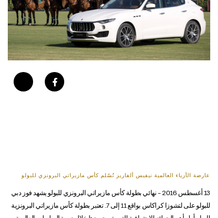
عارضة الأزياء العالمية نيفيس ألفاريز تُسّلم كأس مازيراتي البرونزي للبولو
13 أغسطس 2016 – نهائي بطولة كأس مازيراتي البرونزي للبولو يشهد فوز دبي
للبولو على لتشوزا كراكاس بواقع 11 إلى 7. تعتبر بطولة كأس مازيراتي البرونزية