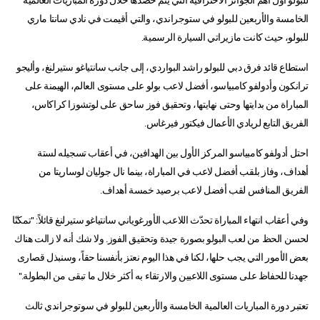
للبولو أول أهم الجوائز الاحترافية التي يتم حصدها خلال دورة المباريات العالمية
الخامسة والأربعين للبولو في ستوجراندي، والتي أقيمت في نادي سانتا ماري
للبولو، حيث كانت مازيراتي السيارة الرسمية.
استطاع قائد فرق دبي للبولو راشد البواردي، إلى جانب سانتياغو ستيرلنغ، وأليجو
ترانكون وأدولفو كامبياسو، أفضل لاعب بولو على مستوى العالم، الهيمنة على
المباراة من بدايتها وحتى نهايتها، وتحقيق فوز ساحق على لوتشوزا كراكاس،
الفريق التابع لريادي الأعمال فيكتور فيرغاس.
احتل أدولفو كامبياسو المركز الأول بين الهدافين، في أعقاب تسجيله لستة
أهداف، وفاز بلقب أفضل لاعب في المباراة، بينما نال جوليان لوساريتا من
الفريق المنافس لقب أفضل لاعب برصيد خمسة أهداف.
وفي أعقاب انتهاء المباراة تحدّث اللاعب الأورغوياني سانتياغو ستيرلنغ قائلاً: "تمكنّا
لحسن الحظ من لعب البولو بصورة جيدة وتحقيق الفوز. ولا شك أنه لا زالت هناك
بعض الأمور التي يجب حلها، لكنا في هذا اليوم نعتز بأنفسنا حقاً، وسنبذل قصارى
جهدنا للحفاظ على مستوى اللاعبين والارتقاء به أكثر خلال ما تبقى من البطولة."
تعتبر دورة المباريات العالمية الخامسة والأربعين للبولو في سوتوجراندي ثالث