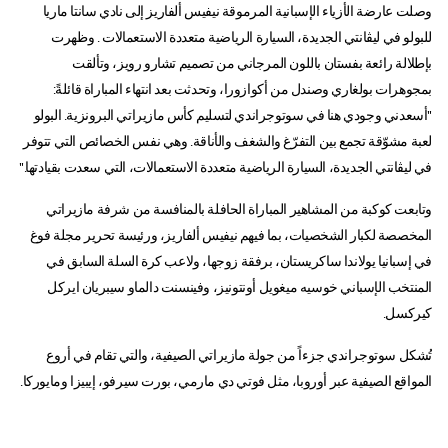
وصلت عارضة الأزياء الإسبانية المرموقة نيفيس ألفاريز إلى نادي سانتا ماريا
للبولو في ليڤانتي الجديدة، السيارة الرياضية متعددة الاستعمالات . وظهرت
بإطلالة رائعة بفستان باللون المرجاني من تصميم تشارو رويز، وتألقت
بمجوهرات بولغاري وصندل من أكوازورا، وتحدثت بعد انتهاء المباراة قائلةً:
"أسعدني وجودي هنا في سوتوجراندي لتسليم كأس مازيراتي البرونزية. البولو
لعبة مشوّقة تجمع بين التفرّغ والشغف والأناقة. وهي نفس الخصائص التي تتوفر
في ليڨانتي الجديدة، السيارة الرياضية متعددة الاستعمالات، التي سعدت بقيادتها."
وتابعت كوكبة من المشاهير المباراة الحافلة بالمنافسة من شرفة مازيراتي
المخصصة لكبار الشخصيات، بما فيهم نيفيس ألفاريز، ورئيسة تحرير مجلة فوغ
في إسبانيا يولاندا ساكريستان، برفقة زوجها، ولاعب كرة السلة السابق في
المنتخب الإسباني خوسيه ميغويل أونتونيز، وفينسنت دالماو سيبريان ايركل
كيركسل.
تُشكل سوتوجراندي جزءاً من جولة مازيراتي الصيفية، والتي تقام في أروع
المواقع الصيفية عبر أوروبا، مثل فوتي دي مارمي، بورت سيرفو، إيبيزا ومايوركا.