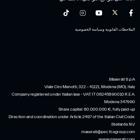
الملاحظات القانونية وسياسة الخصوصية
Maserati S.p.A.
Viale Ciro Menotti, 322 – 41121, Modena (MO), Italy
Company registered under Italian law - VAT: IT 08245890010 R.E.A.
Modena 347990
Share capital: 80.000.000 €, fully paid-up
Direction and coordination under Article 2497 of the Italian Civil Code:
Stellantis N.V.
maserati@pec.fcagroup.com
www.maserati.com