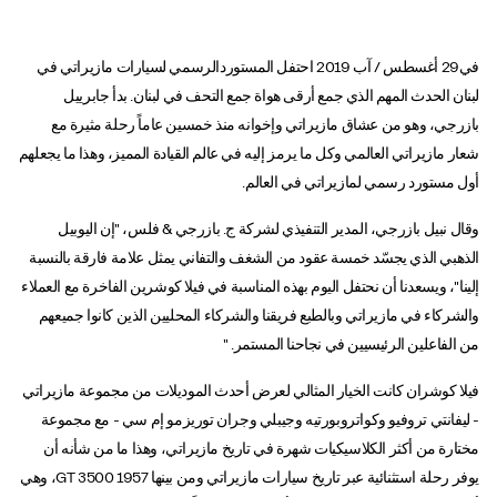
في29 أغسطس / آب 2019 احتفل المستوردالرسمي لسيارات مازيراتي في
لبنان الحدث المهم الذي جمع أرقى هواة جمع التحف في لبنان. بدأ جابرييل
بازرجي، وهو من عشاق مازيراتي وإخوانه منذ خمسين عاماً رحلة مثيرة مع
شعار مازيراتي العالمي وكل ما يرمز إليه في عالم القيادة المميز، وهذا ما يجعلهم
أول مستورد رسمي لمازيراتي في العالم.
وقال نبيل بازرجي، المدير التنفيذي لشركة ج. بازرجي & فلس، "إن اليوبيل
الذهبي الذي يجسّد خمسة عقود من الشغف والتفاني يمثل علامة فارقة بالنسبة
إلينا"، ويسعدنا أن نحتفل اليوم بهذه المناسبة في فيلا كوشرين الفاخرة مع العملاء
والشركاء في مازيراتي وبالطبع فريقنا والشركاء المحليين الذين كانوا جميعهم
من الفاعلين الرئيسيين في نجاحنا المستمر. "
فيلا كوشران كانت الخيار المثالي لعرض أحدث الموديلات من مجموعة مازيراتي
- ليفانتي تروفيو وكواتروبورتيه وجيبلي وجران توريزمو إم سي - مع مجموعة
مختارة من أكثر الكلاسيكيات شهرة في تاريخ مازيراتي، وهذا ما من شأنه أن
يوفر رحلة استثنائية عبر تاريخ سيارات مازيراتي ومن بينها 1957 3500 GT، وهي