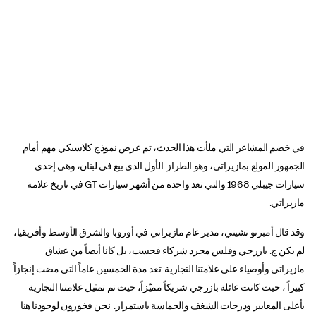
في خضم المشاعر التي ملأت هذا الحدث، تم عرض نموذج كلاسيكي مهم أمام
الجمهور المولع بمازيراتي، وهو الطراز الأول الذي بيع في لبنان، وهي إحدى
سيارات جيبلي 1968 والتي تعد واحدة من أشهر سيارات GT في تاريخ علامة
مازيراتي.
وقد قال أمبرتو تشيني، مدير عام مازيراتي في أوروبا والشرق الأوسط وأفريقيا،
لم يكن ج. بازرجي وفلس مجرد شركاء فحسب، بل كانا أيضاً من عشاق
مازيراتي وأوصياء على علامتنا التجارية. تعد مدة الخمسين عاماً التي مضت إنجازاً
كبيراً ، حيث كانت عائلة بازرجي شريكاً مميّزاً، حيث تم تمثيل علامتنا التجارية
بأعلى المعايير ودرجات الشغف والحماسة باستمرار. نحن فخورون لوجودنا هنا