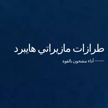
سيارة تواكب المستقبل
تكنولوجيا هايبرد تعكس قوة مازيراتي. مثل كل
سيارات مازيراتي الأخرى، فإن جيبلي وليڤانتي
هايبرد يأسران الأنظار من الوهلة الأولى، ويمثلان
مصدر إلهام للقيادة، مع الاستمتاع بتجربة قيادة
خاصة في كل مرة.
طرازات مازيراتي هايبرد
أداء مشحون بالقوة