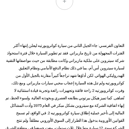
التعاون الفرنسي: جاء الجيل الثاني من سيارة كواتروبورتيه ليعلن إنتهاء أكثر
الفترات المجهولة من تاريخ مازيراتي. فقد تم تطوير السيارة خلال فترة استحواذ
شركة سيتروين على ملكية مازيراتي وكانت مطابقة من حيث مواصفاتها التقنية
لسيارة سيتروين أس أم، بما في ذلك نظام الدفع الأمامي ونظام التعليق
الهيدروليكي الهوائي. لكن أداؤها شهد تراجعاً كبيراً مقارنة بالجيل الأول من
كواتروبورتيه ولم تنل هذه السيارة إعجاب محبي سيارات مازيراتي. ومع ذلك،
وفرت كواتروبورتيه 2 راحة فائقة وتجهيزات رائعة وتجربة قيادة استثنائية لا
تُضاهى. كما تميز هيكل بيرتوني بطابعه العصري وبجودته العالية. ولسوء الحظ، تم
إنهاء اتفاقية الشركة مع سيتروين بشكل مبكر في العام 1975 وأدت المشاكل
المالية إلى تأخير عملية إطلاق سيارة كواتروبورتيه 2. في الواقع، لم تسمح
القوانين الأوروبية بدخول هذا الطراز إلى السوق الأوروبي مطلقاً. ولم تنتج
الشركة سوى 12 سيارة منها خلال ثلاث سنوات، بيعت جميعها في منطقة الشرق