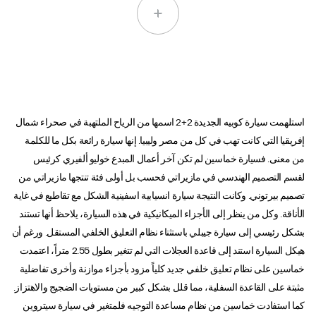
استلهمت سيارة كوبيه الجديدة 2+2 اسمها من الرياح الملتهبة في صحراء شمال
إفريقيا التي كانت تهب في كل من مصر وليبيا. إنها سيارة رائعة بكل ما للكلمة
من معنى. فسيارة خماسين لم تكن آخر أعمال المبدع خوليو ألفيري كرئيس
لقسم التصميم الهندسي في مازيراتي فحسب بل أولى فئة تنتجها مازيراتي من
تصميم بيرتوني. وكانت النتيجة سيارة انسيابية اسفينية الشكل مع تقاطيع في غاية
الأناقة. وكل من ينظر إلى الأجزاء الميكانيكية في هذه السيارة، يلاحظ أنها تستند
بشكل رئيسي إلى سيارة جيبلي باستثناء نظام التعليق الخلفي المستقل. ورغم أن
هيكل السيارة استند إلى قاعدة العجلات التي لم تتغير بطول 2.55 متراً، اعتمدت
خماسين على نظام تعليق خلفي جديد كلياً مزود بأجزاء موازنة وأخرى تفاضلية
مثبتة على القاعدة السفلية، مما قلل بشكل كبير من مستويات الضجيج والاهتزاز.
كما استفادت خماسين من نظام مساعدة التوجيه فلمتغير في سيارة سيتروين