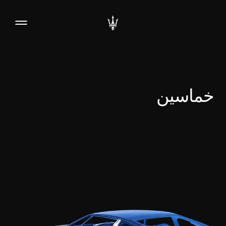
خماسين