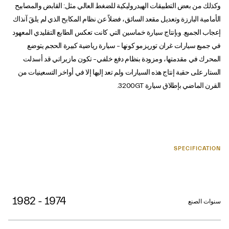
وكذلك من بعض التطبيقات الهيدروليكية للضغط العالي مثل: القابض والمصابيح
الأمامية البارزة وتعديل مقعد السائق، فضلاً عن نظام المكابح الذي لم يلقَ آنذاك
إعجاب الجميع. وبإنتاج سيارة خماسين التي كانت تعكس الطابع التقليدي المعهود
في جميع سيارات غران توريزمو كونها – سيارة رياضية كبيرة الحجم يتوضع
المحرك في مقدمتها، ومزودة بنظام دفع خلفي– تكون مازيراتي قد أسدلت
الستار على حقبة إنتاج هذه السيارات ولم تعد إليها إلا في أواخر التسعينيات من
القرن الماضي بإطلاق سيارة 3200GT.
SPECIFICATION
1974 - 1982
سنوات الصنع