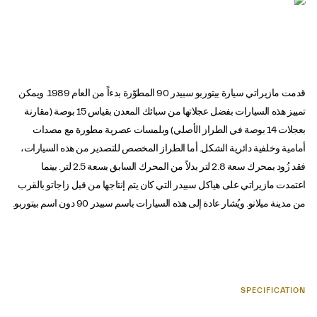
قدمت مازيراتي سيارة بيتوربو سبيدر 90 المطوّرة بدءاً من العام 1989. ويمكن
تمييز هذه السيارات بفضل عجلاتها من سبائك المعدن بقياس 15 بوصة (مقارنة
بعجلات 14 بوصة في الطراز الأصلي) وبلمسات عصرية مطورة مع مصدات
أمامية وخلفية دائرية الشكل. أما الطراز المخصص للتصدير من هذه السيارات،
فقد زُود بمحرك سعة 2.8 لتر بدلاً من المحرك السابق بسعة 2.5 لتر. بينما
اعتمدت مازيراتي على هياكل سبيدر التي كان يتم إنتاجها من قبل زاجاتو بالقرب
من مدينة ميلانو. ويُشار عادة إلى هذه السيارات باسم سبيدر 90 دون اسم بيتوربو.
SPECIFICATION