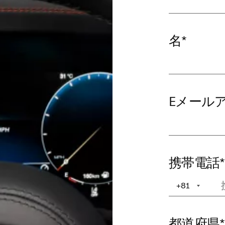
名
*
Eメール
携帯電話
*
+81
+1
都道府県
*