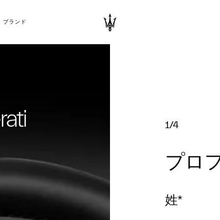
ブランド
ati
1/4
プロ
姓
*