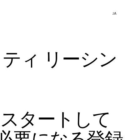
JA
 (マセラティ リーシン
にスタートして
必要になる登録