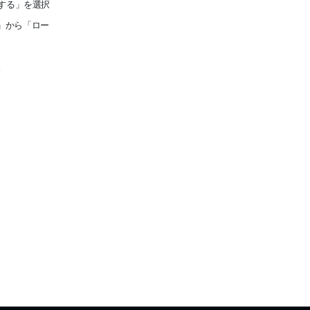
する」を選択
」から「ロー
。
。