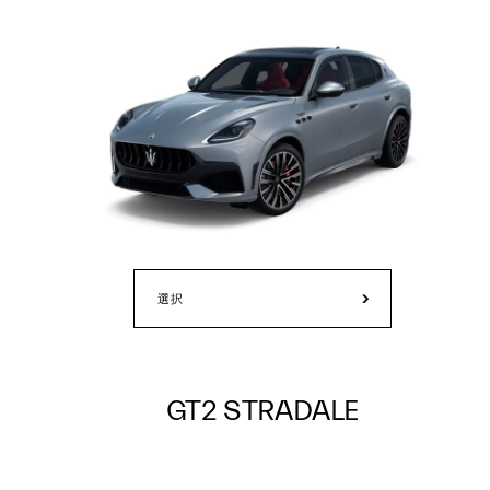
選択
GT2 STRADALE