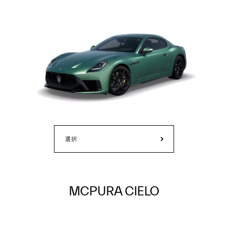
選択
MCPURA CIELO