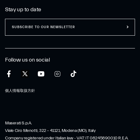
Stay up to date
SUBSCRIBE TO OUR NEWSLETTER
Follow us on social
個人情報取扱方針
Maserati S.p.A.
Viale Ciro Menotti, 322 – 41121, Modena (MO), Italy
Company registered under Italian law - VAT: IT 08245890010 R.E.A.