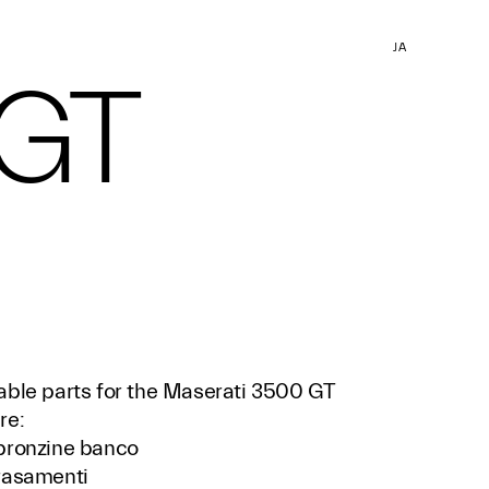
JA
 GT
able parts for the Maserati 3500 GT
re:
bronzine banco
rasamenti