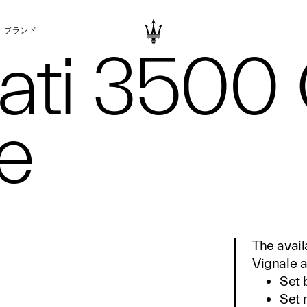
ブランド
ati 3500
e
The avail
Vignale a
Set 
Set 