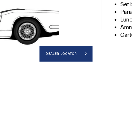
Set 
Para
Luno
Ammo
Cartu
Cata
DEALER LOCATOR