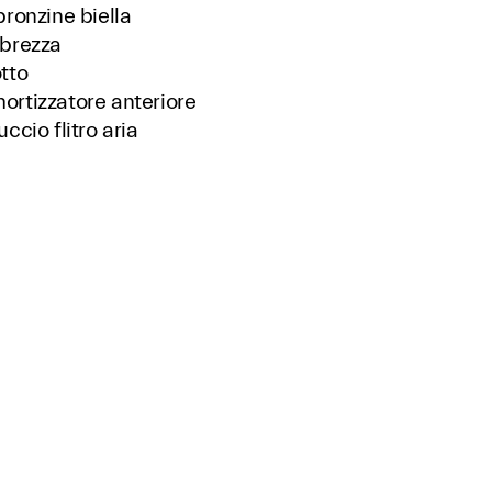
bronzine biella
brezza
tto
rtizzatore anteriore
ccio flitro aria
logo ricambi