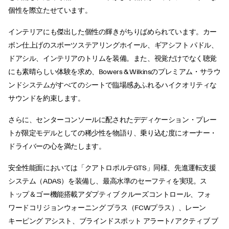
個性を際立たせています。
インテリアにも傑出した個性の輝きがちりばめられています。カー
ボン仕上げのスポーツステアリングホイール、ギアシフト パドル、
ドアシル、インテリアのトリムを装備。また、視覚だけでなく聴覚
にも素晴らしい体験を求め、Bowers & Wilkinsのプレミアム・サラウ
ンドシステムがすべてのシートで臨場感あふれるハイクオリティな
サウンドを約束します。
さらに、センターコンソールに配されたデディケーション・プレー
トが限定モデルとしての稀少性を物語り、乗り込む度にオーナー・
ドライバーの心を満たします。
安全性能面においては「クアトロポルテGTS」同様、先進運転支援
システム（ADAS）を装備し、最高水準のセーフティを実現。ス
トップ＆ゴー機能搭載アダプティブ クルーズコントロール、フォ
ワードコリジョンウォーニング プラス（FCWプラス）、レーン
キーピング アシスト、ブラインドスポット アラート/ アクティブ ブ