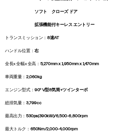
ソフト クローズ ドア
拡張機能付キーレス エントリー
トランスミッション：
8速AT
ハンドル位置：
右
全長x 全幅x 全高：
5,270mm x 1,950mm x 1,470mm
車両重量：
2,060kg
エンジン型式：
90º V型8気筒+ツインターボ
総排気量：
3,799cc
最高出力：
530ps(390kW)/6,500-6,800rpm
最大トルク：
650Nm/2,000-4,000rpm