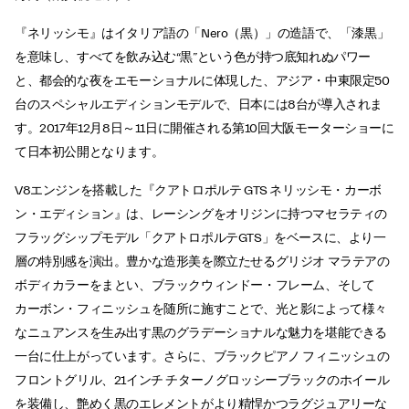
『ネリッシモ』はイタリア語の「Nero（黒）」の造語で、「漆黒」
を意味し、すべてを飲み込む“黒”という色が持つ底知れぬパワー
と、都会的な夜をエモーショナルに体現した、アジア・中東限定50
台のスペシャルエディションモデルで、日本には8台が導入されま
す。2017年12月8日～11日に開催される第10回大阪モーターショーに
て日本初公開となります。
V8エンジンを搭載した『クアトロポルテ GTS ネリッシモ・カーボ
ン・エディション』は、レーシングをオリジンに持つマセラティの
フラッグシップモデル「クアトロポルテGTS」をベースに、より一
層の特別感を演出。豊かな造形美を際立たせるグリジオ マラテアの
ボディカラーをまとい、ブラックウィンドー・フレーム、そして
カーボン・フィニッシュを随所に施すことで、光と影によって様々
なニュアンスを生み出す黒のグラデーショナルな魅力を堪能できる
一台に仕上がっています。さらに、ブラックピアノ フィニッシュの
フロントグリル、21インチ チターノグロッシーブラックのホイール
を装備し、艶めく黒のエレメントがより精悍かつラグジュアリーな