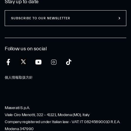
Stay up to date
SUBSCRIBE TO OUR NEWSLETTER
Follow us on social
個人情報取扱方針
Maserati S.p.A.
Viale Ciro Menotti, 322 – 41121, Modena (MO), Italy
Company registered under Italian law - VAT: IT 08245890010 R.E.A.
Modena 347990