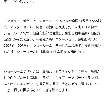
オープンいたします。
「マセラティ仙台」は、マセラティ ジャパンの全国24番目となる販
売・アフターセールス拠点。最新CIを反映した、東北エリア初の
ショールームです。仙台市北部に位置し、東北自動車道泉IC仙台方
面出口からほど近い、利便性の高いロケーション。敷地面積は約
2007㎡（607坪）。ショールーム、サービス工場設備、検査設備か
らなり、ショールームには車両5台を常時展示可能です。
ショールームデザインは、最新のマセラティCIを全て導入。洗練さ
れた白とブルーを基調に、ラグ ジュアリースポーツブランドに
ふさわしいエレガントな雰囲気を提供。大きなガラス張りのスペー
スが、明るい開放感とくつろぎを演出します。