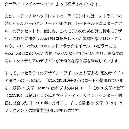
ターラのコンビネーションによって構成されています。
また、ステッチやヘッドレストのトライデントにはコントラストの
効いたシルバーのインサートが施され、シートベルトにはダークブ
ルーのアクセントも。他にも、このモデルのためだけに特別にデザ
インされた専用グリル及びロゴをあしらった象徴的なフロントグリ
ルや、20インチのUranoマットブラックホイール、Cピラーには
Fragmentロゴの入った専用バッジが取り付けられており、完成度の
高いエクステリアのデザインが圧倒的な存在感を醸成しています。
そして、マセラティのデザイン・アイコンとも言える3連のサイドエ
アダクトの下部には、「M157110519FRG」のコードが刻まれていま
す。最初の4文字（M157）はギブリの開発コード、次の6文字の数字
（110519）は藤原ヒロシ氏とマセラティ・デザイン・センターが最
初に出会った日（2019年11月5日）、そして最後の3文字（FRG）は
フラグメントの頭文字を指し示すものです。