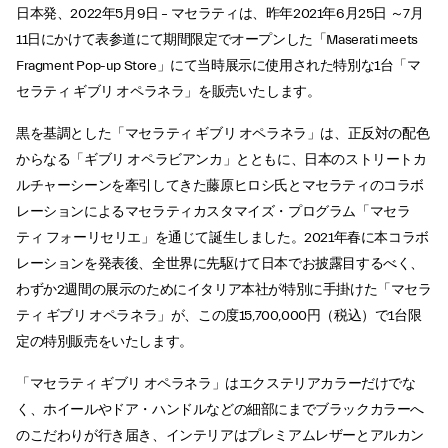
日本発、2022年5月9日 – マセラティは、昨年2021年6月25日 ～7月
11日にかけて表参道にて期間限定でオープンした「Maserati meets
Fragment Pop-up Store」にて当時展示に使用された特別な1台「マ
セラティ ギブリ オペラネラ」を販売いたします。
黒を基調とした「マセラティ ギブリ オペラネラ」は、正反対の配色
からなる「ギブリ オペラビアンカ」とともに、日本のストリートカ
ルチャーシーンを牽引してきた藤原ヒロシ氏とマセラティのコラボ
レーションによるマセラティカスタマイズ・プログラム「マセラ
ティ フォーリセリエ」を通じて誕生しました。2021年春に本コラボ
レーションを発表後、全世界に先駆けて日本でお披露目するべく、
わずか2週間の展示のためにイタリア本社が特別に手掛けた「マセラ
ティ ギブリ オペラネラ」が、この度15,700,000円（税込）で1台限
定の特別販売をいたします。
「マセラティ ギブリ オペラネラ」はエクステリアカラーだけでな
く、ホイールやドア・ハンドルなどの細部にまでブラックカラーへ
のこだわりが行き届き、インテリアはプレミアムレザーとアルカン