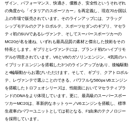
ザイン、パフォーマンス、快適さ、優雅さ、安全性というそれぞれ
の角度から「イタリアのスポーツカー」を再定義し、現在70か国以
上の市場で販売されています。そのラインアップには、フラッグ
シップモデルのクアトロポルテ、スポーツセダンのギブリ、マセラ
ティ初のSUVであるレヴァンテ、そしてスーパースポーツカーの
MC20が名を連ね、いずれも最高品質の素材と傑出した技術をその
特長とします。ギブリとレヴァンテには、ブランド初のハイブリモ
デルが用意されています。V6とV8のガソリンエンジン、4気筒のハ
イブリッドエンジンを搭載した3つのラインアップがあり、後輪駆動
と4輪駆動からお選びいただけます。そして、ギブリ、クアトロポル
テ、レヴァンテで選ぶことのできる、パワフルな580ps V8エンジン
を搭載したトロフェオシリーズは、性能面においてマセラティブラ
ンドのDNAをより体現しています。更に、最高級のスーパースポー
ツカーMC20は、革新的なネットゥーノV6エンジンを搭載し、標準
生産車のパワーユニットとしては初となる、F1由来のテクノロジー
を採用しています。