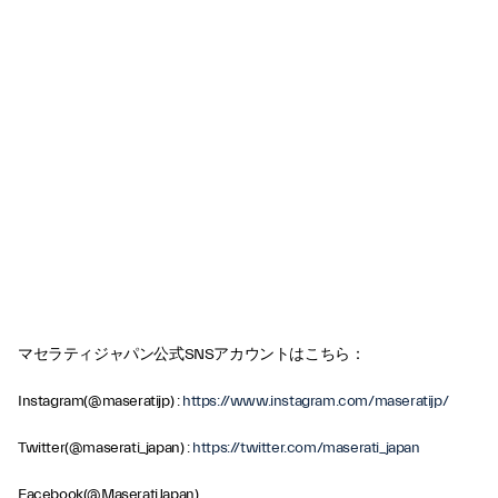
マセラティジャパン公式SNSアカウントはこちら：
Instagram(@maseratijp) :
https://www.instagram.com/maseratijp/
Twitter(@maserati_japan) :
https://twitter.com/maserati_japan
Facebook(@MaseratiJapan)