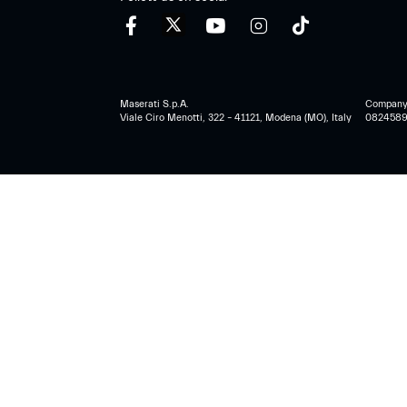
Maserati S.p.A.
Company r
Viale Ciro Menotti, 322 – 41121, Modena (MO), Italy
0824589