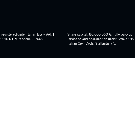
egistered under Italian law - VAT: IT
Share capital: 80.000.000 €, fully paid-up
0010 R.E.A. Modena 347990
Direction and coordination under Article 249
Italian Civil Code: Stellantis N.V.