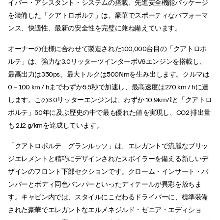
イバー・アシスタント・システムの搭載、先進安全機能パッケージ
を装備した「クアトロポルテ」は、豪華でスポーティなパフォーマ
ンス、快適性、最新の安全性を完璧に兼ね備えています。
オーナーの仕様に合わせて製造された100,000台目の「クアトロポ
ルテ」は、強力な3.0リッターツインターボV6エンジンを搭載し、
最高出力は350ps、最大トルクは500Nmを生み出します。クルマは
0－100 km / hまでわずか5.5秒で加速し、最高速度は270 km / hに達
します。この3.0リッターエンジンは、わずか 10.9km/ℓと「クアトロ
ポルテ」50年に及ぶ歴史の中で最も優れた値を実現し、CO2 排出量
も 212 g/kmを達成しています。
「クアトロポルテ グランルッソ」は、エレガントで流麗なブリッ
ジエレメントと精巧にデザインされたスポイラーを備える新しいデ
ザインのフロント下部セクションです。クローム・インサート・バ
ンパーとボディ同色バンパーといったディテールが異彩を放ちま
す。キャビン内では、スタイルにこだわるドライバーに、標準装備
された豪華でエレガントなエルメネジルド・ゼニア・エディショ