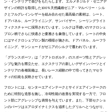
ン・インテリアで喜びをもたらします。 エルメネジルド・ゼニアデ
ザインの特許を取得した100％天然繊維ゼニア・マルベリー・シル
クとフルグレインレザーを組み合わせた最高級の素材は、シート、
ドアパネル、ルーフライニング、サンバイザー、シーリングライト
フィクスチャーに採用されています。シルクは手縫いのマクロシェ
ブロン柄でさらに快適さと優雅さを象徴しています。シートの中央
にはマイクロシェブロン製の模様が施され、ドアパネル、ルーフラ
イニング、サンシェードがゼニアのシルクで覆われています。
「グランスポーツ」は「クアトロポルテ」のスポーツ性とアグレッ
シブな魅力を際立たせ、エクステリアの新しいデザインパーツとイ
ンテリアの各種装備は、長いレース経験の中で培ってきたマセラ
ティの伝統を反映させています。
フロントには、センターエアインテークとサイドエアインテークの
ために特別な造形を施し、冷却性能の改善を実現する一方で、フロ
ント部にアグレッシブな表情を与えています。また、下部セクショ
ンのパーツはエアロダイナミクスを追求したグリルへとつながり、