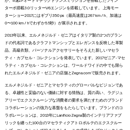
が、8速ZFオートマチックトランスミッションを搭載したツイン
ターボ搭載3.0リッターV6エンジンを搭載しています。 上海モー
ターショー2017にはギブリ350 ps（最高速度は267 km / h、加速は
0〜100 km / hでわずか5.5秒）が展示されます。
2013年以来、エルメネジルド・ゼニアはイタリア製の2つのブラン
ドの代名詞であるクラフトマンシップとエレガンスを反映した革製
品、高級衣類、パーソナルアクセサリーをそろえた新しいマセラ
ティ・カプセル・コレクションを発表しています。2017ゼニア-マセ
ラティ・カプセル・コレクションは、ワールドワイドの中でも限ら
れたエルメネジルド・ゼニアの店舗とZegna.comで販売されます。
エルメネジルド・ゼニアとマセラティのグローバルなビジョンであ
る、卓越性と妥協のない価値に対する情熱は、質の高い、ラグジュ
アリーでエクスクルーシブな消費者の要求を満たすためのブランド
コラボレーションの強力な基盤をもたらしています。ブランドのコ
ラボレーションは、2013年にLanificio Zegna製のインテリアファブ
リックを纏った100台のマセラティクアトロポルテのエクスクルー