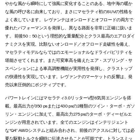
やかな風から瞬時にして強風に変化することのある、地中海の暖か
な風の呼び名に由来しており、まさにマセラティ初のSUVの性格を
よく表しています。 レヴァンテはオンロードとオフロードの両方で
優れたパフォーマンスを発揮し、異なる路面を非常に正確に扱いま
す。 前後50：50という理想的な重量配分とクラス最高のエアロダイ
ナミクスを実現。比類ないオンロード／オフロード走破性を備え、
マセラティモデルならではのエモーショナルなドライバビリティを
堪能させてくれます。また可変車高を備えたエア・スプリング・サ
スペンションによる車高調整機能が実用性を発揮し、クラストップ
の快適性を実現しています。レヴァンテのマーケットの反響は、発
売以来圧倒的にポジティブです。
パワートレインにはマセラティ3.0リッターV型6気筒エンジンを搭
載。最高出力が350 psまたは430 psの2種類のツイン・ターボ・ガソ
リン・エンジンに加えて、最高出力275 psのターボ・ディーゼルエ
ンジンが用意されています。全てのエンジンはインテリジェント
な“Q4” AWDシステムと組み合わされ、前後のアクスルに対しては必
要な駆動トルクを瞬時に伝達させることが可能です。トランスミッ