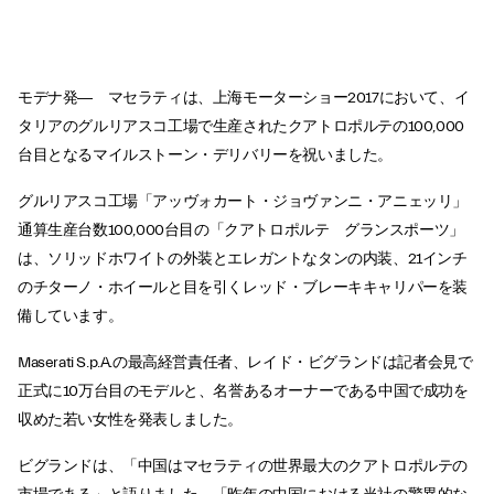
モデナ発― マセラティは、上海モーターショー2017において、イ
タリアのグルリアスコ工場で生産されたクアトロポルテの100,000
台目となるマイルストーン・デリバリーを祝いました。
グルリアスコ工場「アッヴォカート・ジョヴァンニ・アニェッリ」
通算生産台数100,000台目の「クアトロポルテ グランスポーツ」
は、ソリッドホワイトの外装とエレガントなタンの内装、21インチ
のチターノ・ホイールと目を引くレッド・ブレーキキャリパーを装
備しています。
Maserati S.p.A.の最高経営責任者、レイド・ビグランドは記者会見で
正式に10万台目のモデルと、名誉あるオーナーである中国で成功を
収めた若い女性を発表しました。
ビグランドは、「中国はマセラティの世界最大のクアトロポルテの