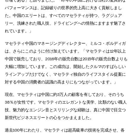
市場である」と語りました。「昨年の中国における当社の驚異的な
パフォーマンスは、記録破りの世界的売上高に大きく貢献しまし
た。中国のエリートは、すべてのマセラティが持つ、ラグジュア
リー、洗練された職人技、ドライビングへの情熱にますます魅了さ
れています。」
マセラティ中国のマネージングディレクター、ミルコ・ボルディガ
は、さらにこのように付け加えています。「マセラティは12年以上
中国で販売しており、2016年の販売台数は2015年の販売台数よりも
大幅に増加しています。この成功は、開始したクルマのすばらしい
ラインアップだけでなく、マセラティ独自のライフスタイル提案に
対する中国の消費者の認識の高まりにもつながっています。」
現在、マセラティは中国に約3万人の顧客を有しており、そのうち
38％が女性です。マセラティのエレガントな美学、比類のない職人
技、魅力的なエンジン音とスリリングな経験は、真に中国で目立つ
新世代ビジネスエリートの心をつかまえました。
過去100年にわたり、マセラティは超高級車の技術を完成させ、各