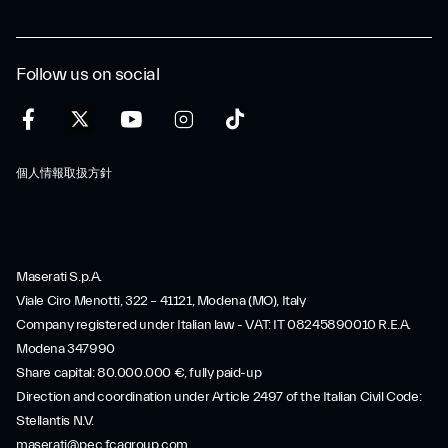
Follow us on social
個人情報取扱方針
Maserati S.p.A.
Viale Ciro Menotti, 322 – 41121, Modena (MO), Italy
Company registered under Italian law - VAT: IT 08245890010 R.E.A.
Modena 347990
Share capital: 80.000.000 €, fully paid-up
Direction and coordination under Article 2497 of the Italian Civil Code:
Stellantis N.V.
maserati@pec.fcagroup.com