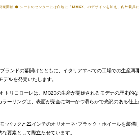
で発売開始 ⚫ シートのセンターには白地に「MMXX」のデザインを加え、内外装
いうブランドの幕開けとともに、イタリアすべての工場での生産
モデルを発売いたします。
オ トリコローレは、MC20の生産が開始されるモデナの歴史的
カラーリングは、表面が完全に均一かつ滑らかで光沢のある仕上
モ･パックと22インチのオリオーネ･ブラック・ホイールを装備
的な要素として際立たせています。