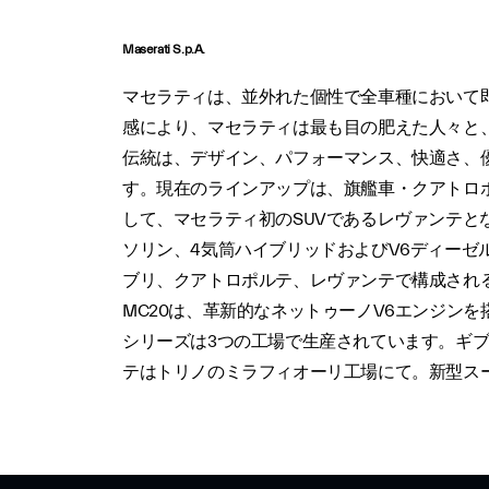
Maserati S.p.A.
マセラティは、並外れた個性で全車種において
感により、マセラティは最も目の肥えた人々と
伝統は、デザイン、パフォーマンス、快適さ、
す。現在のラインアップは、旗艦車・クアトロ
して、マセラティ初のSUVであるレヴァンテと
ソリン、4気筒ハイブリッドおよびV6ディーゼル
ブリ、クアトロポルテ、レヴァンテで構成され
MC20は、革新的なネットゥーノV6エンジン
シリーズは3つの工場で生産されています。ギブ
テはトリノのミラフィオーリ工場にて。新型スー