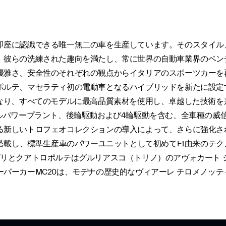
即座に認識できる唯一無二の車を生産しています。そのスタイル
、彼らの洗練された趣向を満たし、常に世界の自動車業界のベン
優雅さ、安全性のそれぞれの観点からイタリアのスポーツカーを
ポルテ、マセラティ初の電動車となるハイブリッドを新たに設定
なり、すべてのモデルに最高品質素材を使用し、卓越した技術を
パワープラント、後輪駆動および4輪駆動を含む、全車種の威信は
る新しいトロフェオコレクションの導入によって、さらに強化さ
を搭載し、標準生産車のパワーユニットとして初めてF1由来のテ
リとクアトロポルテはグルリアスコ（トリノ）のアヴォカート ジ
パーカーMC20は、モデナの歴史的なヴィアーレ チロメノッ