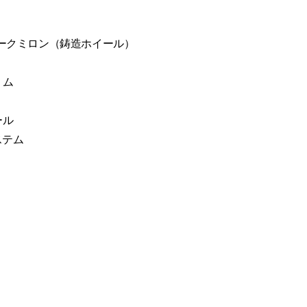
ダークミロン（鋳造ホイール）
リム
ール
システム