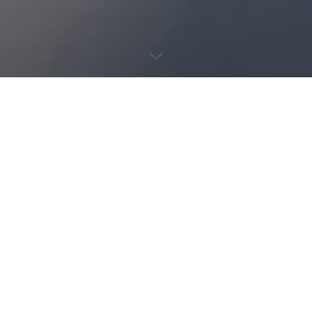
マセラティ 大阪北より
店舗運営体制変更のご案内
拝啓 深緑の候、ますますご健勝のこととお慶び申し上げます。
平素より格別のご愛顧を賜り、誠にありがとうございます。
このたび、より一層充実したサービス体制の構築を目的として、
「マセラティ大阪北」は、「マセラティ心斎橋」および「天王寺
サービスセンター」へ統合する運びとなりました。