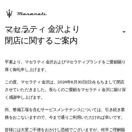
マセラティ 金沢より
マセラティ金沢
閉店に関するご案内
平素より、マセラティ 金沢およびマセラティブランドをご愛顧賜り
厚く御礼申し上げます。​
​この度、マセラティ 金沢は、2024年6月30日(日)をもちまして閉店
させていただきました。長らくのご愛顧をマセラティ 金沢に賜り深
く感謝申し上げます。​
​尚、整備工場を含むサービスメンテナンスについては、引き続き業
務をおこないますので、今まで通りご利用いただければ幸いです。​
​皆様には大変ご不便をおかけし恐縮でございますが、何卒ご理解賜