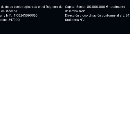
de único socio registrada en el Registro de
Capital Social: 80.000.000 € totalmente
s de Módena
desembolsado
cal y NIF: IT 08245890010
Dirección y coordinación conforme al art. 249
ódena 347990
Stellantis N.V.