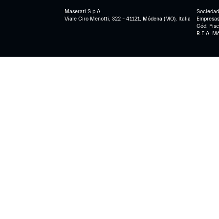
Maserati S.p.A.
Sociedad 
Viale Ciro Menotti, 322 – 41121, Módena (MO), Italia
Empresa
Cód. Fis
R.E.A. M