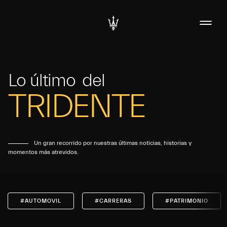
Lo último
del
TRIDENTE
Un gran recorrido por nuestras últimas noticias, historias y
momentos más atrevidos.
#AUTOMOVIL
#CARRERAS
#PATRIMONIO