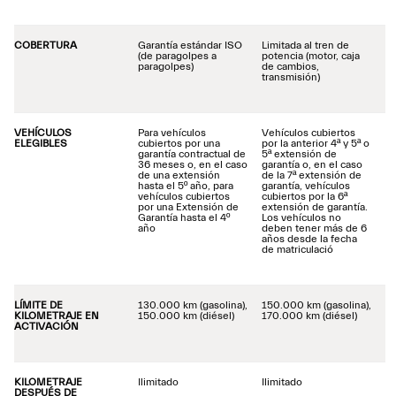
COBERTURA
Garantía estándar ISO
Limitada al tren de
(de paragolpes a
potencia (motor, caja
paragolpes)
de cambios,
transmisión)
VEHÍCULOS
Para vehículos
Vehículos cubiertos
ELEGIBLES
cubiertos por una
por la anterior 4ª y 5ª o
garantía contractual de
5ª extensión de
36 meses o, en el caso
garantía o, en el caso
de una extensión
de la 7ª extensión de
hasta el 5º año, para
garantía, vehículos
vehículos cubiertos
cubiertos por la 6ª
por una Extensión de
extensión de garantía.
Garantía hasta el 4º
Los vehículos no
año
deben tener más de 6
años desde la fecha
de matriculació
LÍMITE DE
130.000 km (gasolina),
150.000 km (gasolina),
KILOMETRAJE EN
150.000 km (diésel)
170.000 km (diésel)
ACTIVACIÓN
KILOMETRAJE
Ilimitado
Ilimitado
DESPUÉS DE