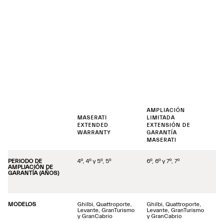
AMPLIACIÓN
MASERATI
LIMITADA
EXTENDED
EXTENSIÓN DE
WARRANTY
GARANTÍA
MASERATI
PERIODO DE
4º, 4º y 5º, 5º
6º, 6º y 7º, 7º
AMPLIACIÓN DE
GARANTÍA (AÑOS)
MODELOS
Ghilbi, Quattroporte,
Ghilbi, Quattroporte,
Levante, GranTurismo
Levante, GranTurismo
y GranCabrio
y GranCabrio