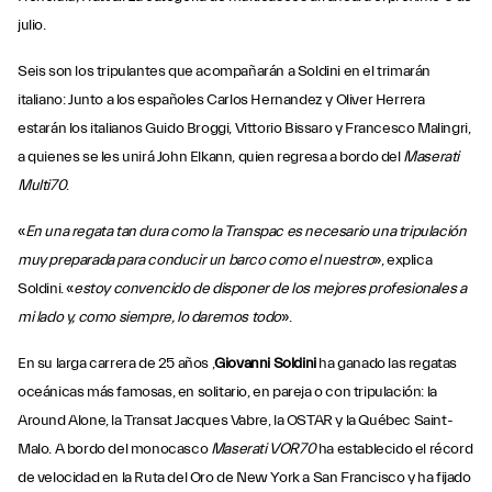
julio.
Seis son los tripulantes que acompañarán a Soldini en el trimarán
italiano: Junto a los españoles Carlos Hernandez y Oliver Herrera
estarán los italianos Guido Broggi, Vittorio Bissaro y Francesco Malingri,
a quienes se les unirá John Elkann, quien regresa a bordo del
Maserati
Multi70
.
«
En una regata tan dura como la Transpac es necesario una tripulación
muy preparada para conducir un barco como el nuestro
», explica
Soldini. «
estoy convencido de disponer de los mejores profesionales a
mi lado y, como siempre, lo daremos todo
».
En su larga carrera de 25 años ,
Giovanni Soldini
ha ganado las regatas
oceánicas más famosas, en solitario, en pareja o con tripulación: la
Around Alone, la Transat Jacques Vabre, la OSTAR y la Québec Saint-
Malo. A bordo del monocasco
Maserati VOR70
ha establecido el récord
de velocidad en la Ruta del Oro de New York a San Francisco y ha fijado