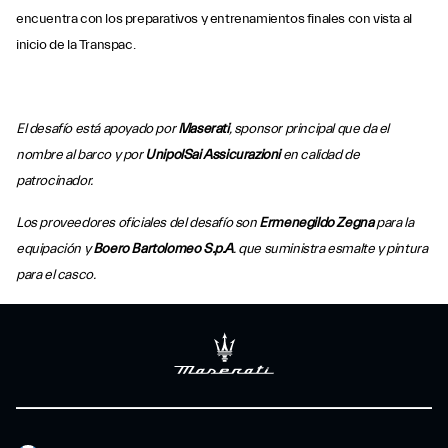
encuentra con los preparativos y entrenamientos finales con vista al
inicio de la Transpac.
El desafío está apoyado por
Maserati
, sponsor principal que da el
nombre al barco y por
UnipolSai Assicurazioni
en calidad de
patrocinador.
Los proveedores oficiales del desafío son
Ermenegildo
Zegna
para la
equipación y
Boero
Bartolomeo S.p.A
.
que suministra esmalte y pintura
para el casco.