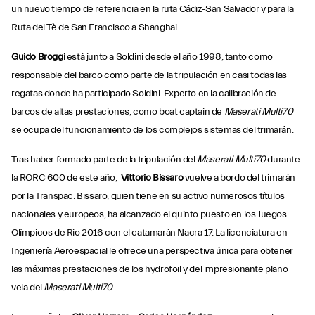
un nuevo tiempo de referencia en la ruta Cádiz-San Salvador y para la
Ruta del Tè de San Francisco a Shanghai.
Guido Broggi
está junto a Soldini desde el año 1998, tanto como
responsable del barco como parte de la tripulación en casi todas las
regatas donde ha participado Soldini. Experto en la calibración de
barcos de altas prestaciones, como boat captain de
Maserati
Multi70
se ocupa del funcionamiento de los complejos sistemas del trimarán.
Tras haber formado parte de la tripulación del
Maserati Multi70
durante
la RORC 600 de este año,
Vittorio Bissaro
vuelve a bordo del trimarán
por la Transpac. Bissaro, quien tiene en su activo numerosos títulos
nacionales y europeos, ha alcanzado el quinto puesto en los Juegos
Olímpicos de Rio 2016 con el catamarán Nacra 17. La licenciatura en
Ingeniería Aeroespacial le ofrece una perspectiva única para obtener
las máximas prestaciones de los hydrofoil y del impresionante plano
vela del
Maserati Multi70
.