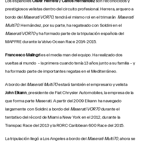
Los españoles
Oliver Herrera
y
Carlos Hernández
son reconocidos y
prestigiosos velistas dentro del circuito profesional. Herrera, arquero a
bordo del
Maserati VOR70
, tendrá el mismo rol en el trimarán
Maserati
Multi70
. Hernández, por su parte, ha regateado con Soldini en el
Maserati VOR70
y ha formado parte de la tripulación española del
MAPFRE durante la Volvo Ocean Race 2014-2015.
Francesco Malingri
es el media man del equipo. Ha realizado dos
vueltas al mundo – la primera cuando tenía 13 años junto a su familia – y
ha formado parte de importantes regatas en el Mediterráneo.
A bordo del
Maserati Multi70
estará también el empresario y velista
John Elkann
, presidente de Fiat Chrysler Automobiles, la empresa de la
que forma parte Maserati. A partir del 2009 Elkann ha navegado
largamente con Soldini: a bordo del
Maserati VOR70
durante el
tentativo del récord de Miami a New York en el 2012, durante la
Transpac Race del 2013 y la RORC Caribbean 600 Race del 2015.
La tripulación llegó a Los Angeles a bordo del
Maserati Multi70
, ahora se