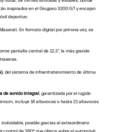
uy fluida, de formas sinuosas y visuales, donde
tán inspirados en el Giugiaro 3200 GT y encajan
vil deportivo.
Maserati. En formato digital por primera vez, se
orme pantalla central de 12,3”, la más grande
traseras.
A)
, del sistema de infoentretenimiento de última
a de sonido integral
, garantizada por el rugido
Premium, incluye 14 altavoces o hasta 21 altavoces
olvidable, posible gracias al extraordinario
el control de 360° que ofrece sobre el automóvil.