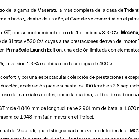
o de la gama de Maserati, la más completa de la casa de Trident
 híbrido y, dentro de un año, el Grecale se convertirá en el prim
o:
GT
, con su motor microhíbrido de 4 cilindros y 300 CV;
Modena
6 de 3 litros y 530 CV, cuyas altas prestaciones derivan del moto
 en
PrimaSerie Launch Edition
, una edición limitada con elementos
re
, la versión 100% eléctrica con tecnología de 400 V.
confort, y por una espectacular colección de prestaciones excepc
conducción, aceleración (acelera hasta los 100 km/h en 3,8 segundo
, uso de materiales nobles, como la madera, la fibra de carbono y 
 GT mide 4.846 mm de longitud, tiene 2.901 mm de batalla, 1.670
 trasera de 1.948 mm (aún mayor en el Trofeo).
isual de Maserati, que distingue cada nuevo modelo desde el MC20. 