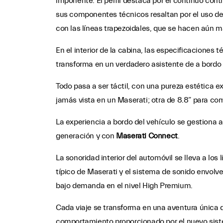
imponente. El perfil destaca por el continuo cont
sus componentes técnicos resaltan por el uso de 
con las líneas trapezoidales, que se hacen aún má
En el interior de la cabina, las especificaciones 
transforma en un verdadero asistente de a bordo
Todo pasa a ser táctil, con una pureza estética e
jamás vista en un Maserati; otra de 8.8” para com
La experiencia a bordo del vehículo se gestiona a
generación y con
Maserati Connect
.
La sonoridad interior del automóvil se lleva a lo
típico de Maserati y el sistema de sonido envolve
bajo demanda en el nivel High Premium.
Cada viaje se transforma en una aventura única q
comportamiento proporcionado por el nuevo sis