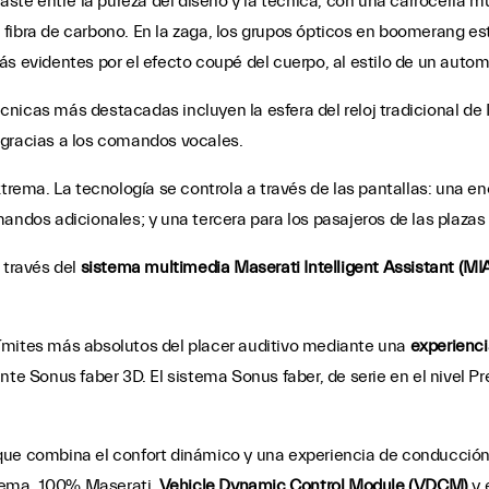
raste entre la pureza del diseño y la técnica, con una carrocería m
fibra de carbono. En la zaga, los grupos ópticos en boomerang es
s evidentes por el efecto coupé del cuerpo, al estilo de un automó
técnicas más destacadas incluyen la esfera del reloj tradicional de 
 gracias a los comandos vocales.
xtrema. La tecnología se controla a través de las pantallas: una en
andos adicionales; y una tercera para los pasajeros de las plazas 
 través del
sistema multimedia Maserati Intelligent Assistant (MI
s límites más absolutos del placer auditivo mediante una
experienci
nte Sonus faber 3D. El sistema Sonus faber, de serie en el nivel 
ue combina el confort dinámico y una experiencia de conducción in
tema, 100% Maserati,
Vehicle Dynamic Control Module (VDCM)
y 