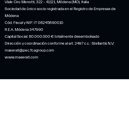
Viale Ciro Menotti, 322 – 41121, Módena (MO), Italia
Sociedad de único socio registrada en el Registro de Empresas de
Módena
Cód. Fiscal y NIF: IT 08245890010
R.E.A. Módena 347990
Capital Social: 80.000.000 € totalmente desembolsado
Dirección y coordinación conforme al art. 2497 c.c.: Stellantis N.V.
maserati@pec.fcagroup.com
www.maserati.com