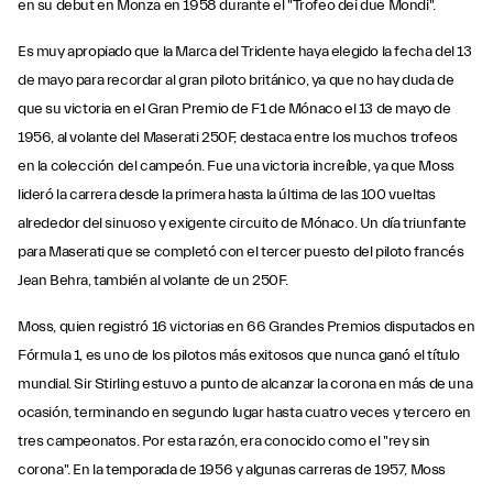
en su debut en Monza en 1958 durante el "Trofeo dei due Mondi".
Es muy apropiado que la Marca del Tridente haya elegido la fecha del 13
de mayo para recordar al gran piloto británico, ya que no hay duda de
que su victoria en el Gran Premio de F1 de Mónaco el 13 de mayo de
1956, al volante del Maserati 250F, destaca entre los muchos trofeos
en la colección del campeón. Fue una victoria increíble, ya que Moss
lideró la carrera desde la primera hasta la última de las 100 vueltas
alrededor del sinuoso y exigente circuito de Mónaco. Un día triunfante
para Maserati que se completó con el tercer puesto del piloto francés
Jean Behra, también al volante de un 250F.
Moss, quien registró 16 victorias en 66 Grandes Premios disputados en
Fórmula 1, es uno de los pilotos más exitosos que nunca ganó el título
mundial. Sir Stirling estuvo a punto de alcanzar la corona en más de una
ocasión, terminando en segundo lugar hasta cuatro veces y tercero en
tres campeonatos. Por esta razón, era conocido como el "rey sin
corona". En la temporada de 1956 y algunas carreras de 1957, Moss