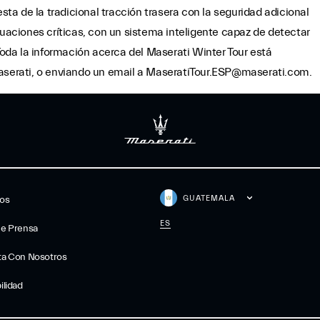
a de la tradicional tracción trasera con la seguridad adicional
tuaciones críticas, con un sistema inteligente capaz de detectar
da la información acerca del Maserati Winter Tour está
Maserati, o enviando un email a MaseratiTour.ESP@maserati.com.
GUATEMALA
gos
ES
De Prensa
ta Con Nosotros
ilidad