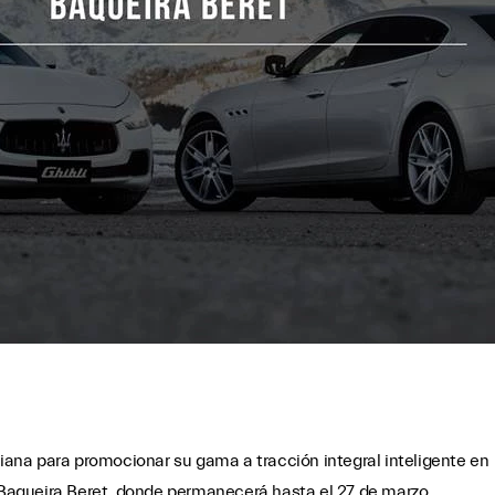
liana para promocionar su gama a tracción integral inteligente en
n Baqueira Beret, donde permanecerá hasta el 27 de marzo,