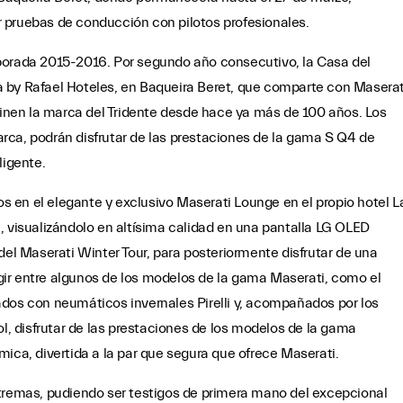
zar pruebas de conducción con pilotos profesionales.
porada 2015-2016. Por segundo año consecutivo, la Casa del
eta by Rafael Hoteles, en Baqueira Beret, que comparte con Maserat
efinen la marca del Tridente desde hace ya más de 100 años. Los
marca, podrán disfrutar de las prestaciones de la gama S Q4 de
ligente.
dos en el elegante y exclusivo Maserati Lounge en el propio hotel L
, visualizándolo en altísima calidad en una pantalla LG OLED
del Maserati Winter Tour, para posteriormente disfrutar de una
ir entre algunos de los modelos de la gama Maserati, como el
ados con neumáticos invernales Pirelli y, acompañados por los
ol, disfrutar de las prestaciones de los modelos de la gama
ica, divertida a la par que segura que ofrece Maserati.
xtremas, pudiendo ser testigos de primera mano del excepcional