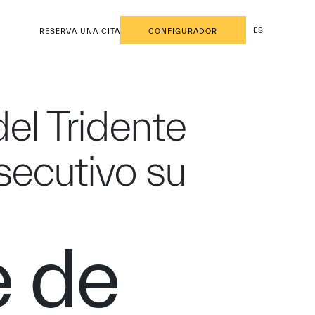
ES
RESERVA UNA CITA
CONFIGURADOR
el Tridente
secutivo su
e de