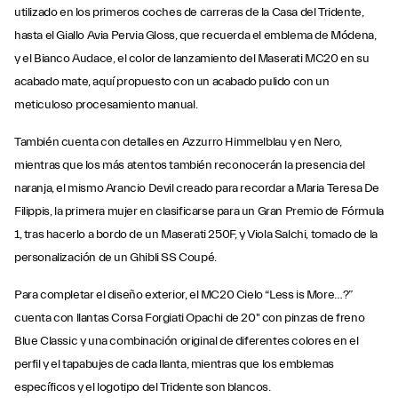
utilizado en los primeros coches de carreras de la Casa del Tridente,
hasta el Giallo Avia Pervia Gloss, que recuerda el emblema de Módena,
y el Bianco Audace, el color de lanzamiento del Maserati MC20 en su
acabado mate, aquí propuesto con un acabado pulido con un
meticuloso procesamiento manual.
También cuenta con detalles en Azzurro Himmelblau y en Nero,
mientras que los más atentos también reconocerán la presencia del
naranja, el mismo Arancio Devil creado para recordar a Maria Teresa De
Filippis, la primera mujer en clasificarse para un Gran Premio de Fórmula
1, tras hacerlo a bordo de un Maserati 250F, y Viola Salchi, tomado de la
personalización de un Ghibli SS Coupé.
Para completar el diseño exterior, el MC20 Cielo “Less is More…?”
cuenta con llantas Corsa Forgiati Opachi de 20" con pinzas de freno
Blue Classic y una combinación original de diferentes colores en el
perfil y el tapabujes de cada llanta, mientras que los emblemas
específicos y el logotipo del Tridente son blancos.