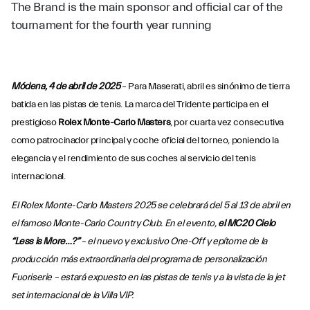
The Brand is the main sponsor and official car of the
tournament for the fourth year running
Módena, 4 de abril de 2025
– Para Maserati, abril es sinónimo de tierra
batida en las pistas de tenis. La marca del Tridente participa en el
prestigioso
Rolex Monte-Carlo Masters
, por cuarta vez consecutiva
como patrocinador principal y coche oficial del torneo, poniendo la
elegancia y el rendimiento de sus coches al servicio del tenis
internacional.
El Rolex Monte-Carlo Masters 2025 se celebrará del 5 al 13 de abril en
el famoso Monte-Carlo Country Club. En el evento,
el MC20 Cielo
“Less is More…?”
– el nuevo y exclusivo One-Off y epítome de la
producción más extraordinaria del programa de personalización
Fuoriserie – estará expuesto en las pistas de tenis y a la vista de la jet
set internacional de la Villa VIP.