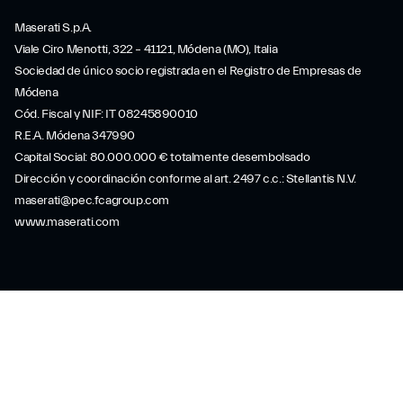
Maserati S.p.A.
Viale Ciro Menotti, 322 – 41121, Módena (MO), Italia
Sociedad de único socio registrada en el Registro de Empresas de
Módena
Cód. Fiscal y NIF: IT 08245890010
R.E.A. Módena 347990
Capital Social: 80.000.000 € totalmente desembolsado
Dirección y coordinación conforme al art. 2497 c.c.: Stellantis N.V.
maserati@pec.fcagroup.com
www.maserati.com