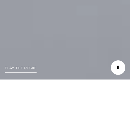
PLAY THE MOVIE
SIENTE THE ELEMENTS
El viento susurra:
«Adéntrate». La luz del sol