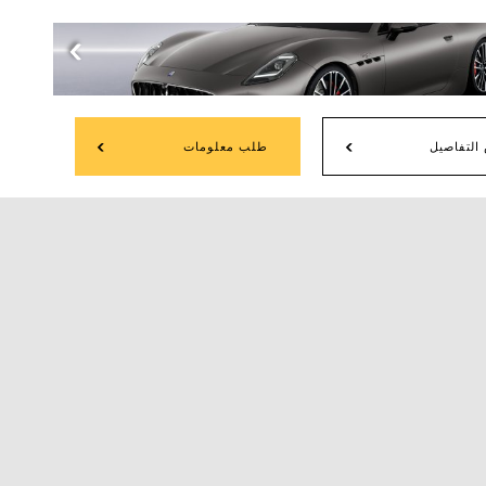
ن قبل الشركة
لوكلاء
لتفاصيل
طلب معلومات
يارة
حرك
V6
الاستطاعة القصوى
550
للمحرك
حصان
د
MM GROUP FOR INDUSTRY AND INT. TRADE
NE
يم المتوقع: