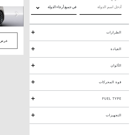
في جميع أرجاء الدولة
سعر البيع بالتجزئة
المقترح م
المصنعة
الطرازات
اتصل بأحد ا
عرض ا
القيادة
تفاصيل الس
مخطط الم
الألوان
عرض المزي
قوة المحركات
SOLD BY
FUEL TYPE
W CAIRO
التجهيزات
تاريخ التسل
خلال 10 إلى 14 يوماً من تاريخ تأكيد الطلب