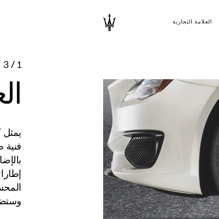
العلامة التجارية
3
/
1
ال
يمثل ك
فنية ص
بالإضا
إطارات
المحسن
وستضف