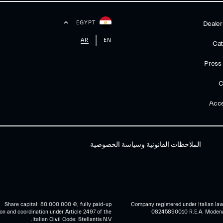
EGYPT
Dealer
AR
EN
Cat
Press
C
Acce
الملاحظات القانونية وسياسة الخصوصية
Share capital: 80.000.000 €, fully paid-up
Company registered under Italian law
on and coordination under Article 2497 of the
08245890010 R.E.A. Moden
Italian Civil Code: Stellantis N.V.