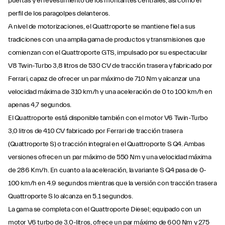
puertas y el revestimiento de los montantes centrales, así como el
perfil de los paragolpes delanteros.
A nivel de motorizaciones, el Quattroporte se mantiene fiel a sus
tradiciones con una amplia gama de productos y transmisiones que
comienzan con el Quattroporte GTS, impulsado por su espectacular
V8 Twin-Turbo 3,8 litros de 530 CV de tracción trasera y fabricado por
Ferrari, capaz de ofrecer un par máximo de 710 Nm y alcanzar una
velocidad máxima de 310 km/h y una aceleración de 0 to 100 km/h en
apenas 4,7 segundos.
El Quattroporte está disponible también con el motor V6 Twin-Turbo
3,0 litros de 410 CV fabricado por Ferrari de tracción trasera
(Quattroporte S) o tracción integral en el Quattroporte S Q4. Ambas
versiones ofrecen un par máximo de 550 Nm y una velocidad máxima
de 286 Km/h. En cuanto a la aceleración, la variante S Q4 pasa de 0-
100 km/h en 4.9 segundos mientras que la versión con tracción trasera
Quattroporte S lo alcanza en 5.1 segundos.
La gama se completa con el Quattroporte Diesel; equipado con un
motor V6 turbo de 3.0-litros, ofrece un par máximo de 600 Nm y 275