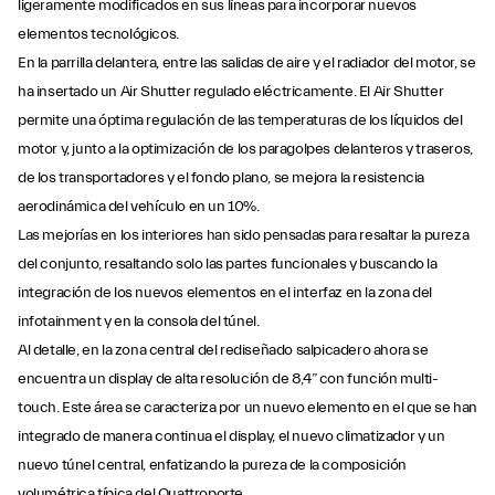
ligeramente modificados en sus líneas para incorporar nuevos
elementos tecnológicos.
En la parrilla delantera, entre las salidas de aire y el radiador del motor, se
ha insertado un Air Shutter regulado eléctricamente. El Air Shutter
permite una óptima regulación de las temperaturas de los líquidos del
motor y, junto a la optimización de los paragolpes delanteros y traseros,
de los transportadores y el fondo plano, se mejora la resistencia
aerodinámica del vehículo en un 10%.
Las mejorías en los interiores han sido pensadas para resaltar la pureza
del conjunto, resaltando solo las partes funcionales y buscando la
integración de los nuevos elementos en el interfaz en la zona del
infotainment y en la consola del túnel.
Al detalle, en la zona central del rediseñado salpicadero ahora se
encuentra un display de alta resolución de 8,4” con función multi-
touch. Este área se caracteriza por un nuevo elemento en el que se han
integrado de manera continua el display, el nuevo climatizador y un
nuevo túnel central, enfatizando la pureza de la composición
volumétrica típica del Quattroporte