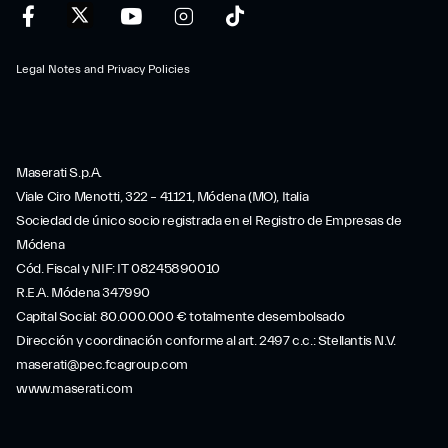
Legal Notes and Privacy Policies
Maserati S.p.A.
Viale Ciro Menotti, 322 – 41121, Módena (MO), Italia
Sociedad de único socio registrada en el Registro de Empresas de
Módena
Cód. Fiscal y NIF: IT 08245890010
R.E.A. Módena 347990
Capital Social: 80.000.000 € totalmente desembolsado
Dirección y coordinación conforme al art. 2497 c.c.: Stellantis N.V.
maserati@pec.fcagroup.com
www.maserati.com