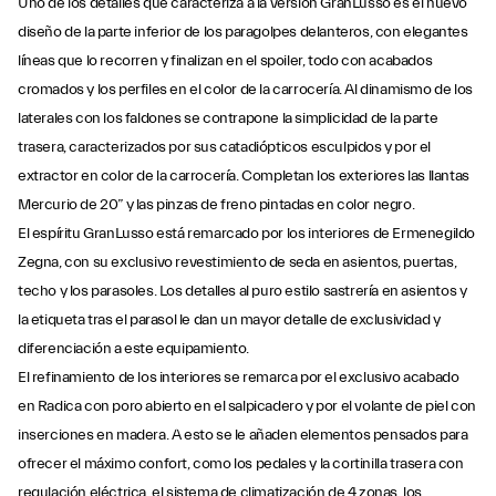
Uno de los detalles que caracteriza a la versión GranLusso es el nuevo
diseño de la parte inferior de los paragolpes delanteros, con elegantes
líneas que lo recorren y finalizan en el spoiler, todo con acabados
cromados y los perfiles en el color de la carrocería. Al dinamismo de los
laterales con los faldones se contrapone la simplicidad de la parte
trasera, caracterizados por sus catadiópticos esculpidos y por el
extractor en color de la carrocería. Completan los exteriores las llantas
Mercurio de 20” y las pinzas de freno pintadas en color negro.
El espíritu GranLusso está remarcado por los interiores de Ermenegildo
Zegna, con su exclusivo revestimiento de seda en asientos, puertas,
techo y los parasoles. Los detalles al puro estilo sastrería en asientos y
la etiqueta tras el parasol le dan un mayor detalle de exclusividad y
diferenciación a este equipamiento.
El refinamiento de los interiores se remarca por el exclusivo acabado
en Radica con poro abierto en el salpicadero y por el volante de piel con
inserciones en madera. A esto se le añaden elementos pensados para
ofrecer el máximo confort, como los pedales y la cortinilla trasera con
regulación eléctrica, el sistema de climatización de 4 zonas, los