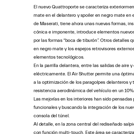
El nuevo Quattroporte se caracteriza exteriorment
mate en el delantero y spoiler en negro mate en el
de Maserati, tiene ahora unas nuevas formas, ins
cónica e imponente, introduce elementos nuevos
por las formas “boca de tiburón”. Otros detalles 
en negro mate y los espejos retrovisores externo
elementos tecnológicos.
En la parrilla delantera, entre las salidas de aire 
eléctricamente. El Air Shutter permite una óptima
a la optimización de los paragolpes delanteros y t
resistencia aerodinámica del vehículo en un 10%
Las mejorías en los interiores han sido pensadas p
funcionales y buscando la integración de los nuev
consola del túnel.
Al detalle, en la zona central del rediseñado sal
con función multi-touch. Este área se caracteri