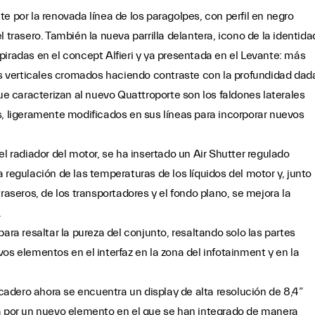
e por la renovada línea de los paragolpes, con perfil en negro
 trasero. También la nueva parrilla delantera, icono de la identida
piradas en el concept Alfieri y ya presentada en el Levante: más
 verticales cromados haciendo contraste con la profundidad dad
que caracterizan al nuevo Quattroporte son los faldones laterales
s, ligeramente modificados en sus líneas para incorporar nuevos
y el radiador del motor, se ha insertado un Air Shutter regulado
 regulación de las temperaturas de los líquidos del motor y, junto
raseros, de los transportadores y el fondo plano, se mejora la
.
ara resaltar la pureza del conjunto, resaltando solo las partes
os elementos en el interfaz en la zona del infotainment y en la
picadero ahora se encuentra un display de alta resolución de 8,4”
za por un nuevo elemento en el que se han integrado de manera