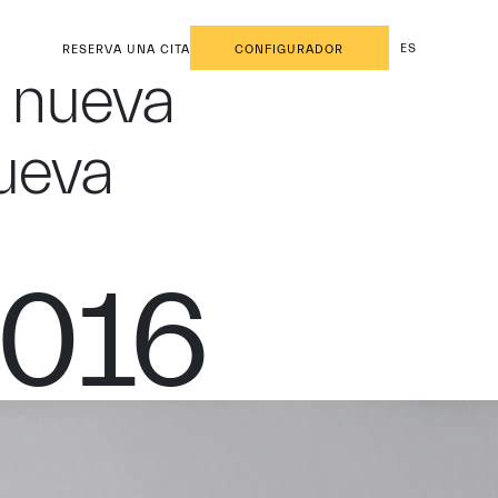
ES
RESERVA UNA CITA
CONFIGURADOR
y nueva
ueva
2016