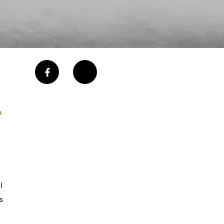
A
e
l
s