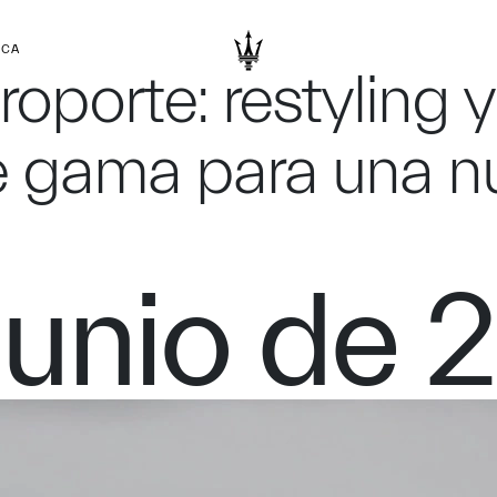
RCA
oporte: restyling 
de gama para una n
junio de 