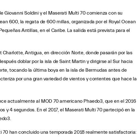
e Giovanni Soldini y el Maserati Multi 70 comienza con su
bean 600, la regata de 600 millas, organizada por el Royal Ocean
Pequeñas Antillas, en el Caribe. La salida está prevista para el
rt Charlotte, Antigua, en dirección Norte, donde pasarán por las
spués doblar por la isla de Saint Martin y dirigirse al Sur hacia
orte, tocando la última boya en la isla de Bermudas antes de
racteriza por una gran variedad de vientos y corrientes que hace la
enece actualmente al MOD 70 americano Phaedo3, que en el 2016
s y 4 segundos. En el 2017, el Maserati Multi 70 partecipó en la
edo3.
ulti 70 han concluido una temporada 2018 realmente satisfactoria: