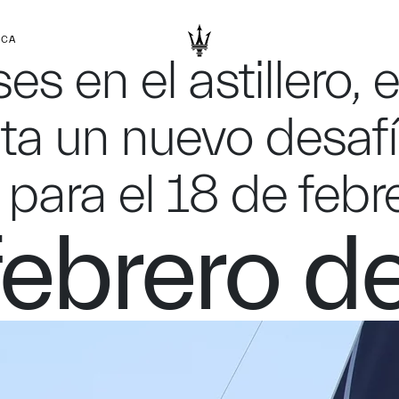
RCA
s en el astillero, e
nta un nuevo desafí
 para el 18 de febr
febrero d