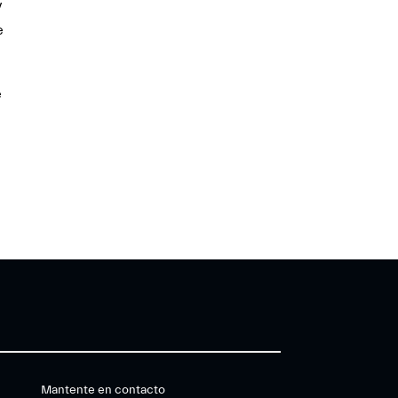
y
e
e
Mantente en contacto