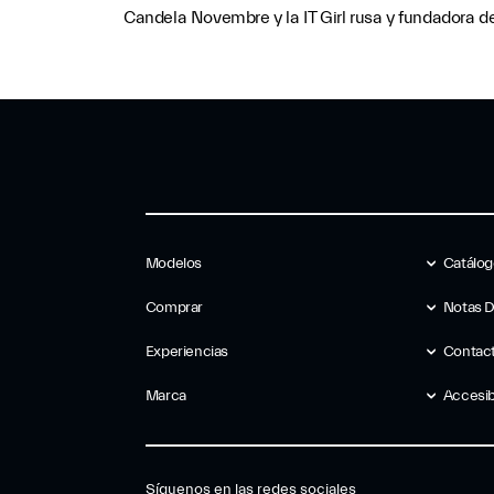
Candela Novembre y la IT Girl rusa y fundadora 
Modelos
Catálo
Comprar
Notas 
Experiencias
Contac
Marca
Accesib
Síguenos en las redes sociales