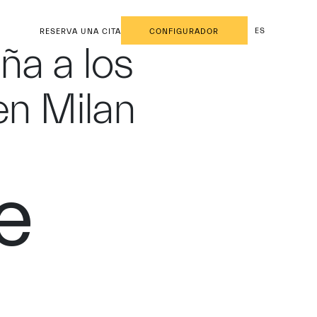
ES
RESERVA UNA CITA
CONFIGURADOR
ña a los
en Milan
e