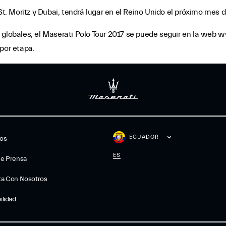
St. Moritz y Dubai, tendrá lugar en el Reino Unido el próximo mes d
s globales, el Maserati Polo Tour 2017 se puede seguir en la we
por etapa.
ECUADOR
gos
ES
De Prensa
ta Con Nosotros
ilidad