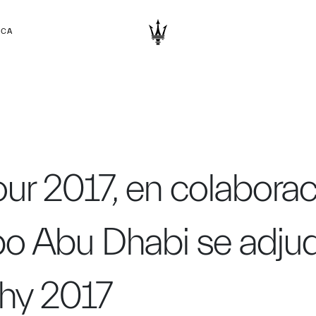
RCA
our 2017, en colabora
po Abu Dhabi se adjud
phy 2017