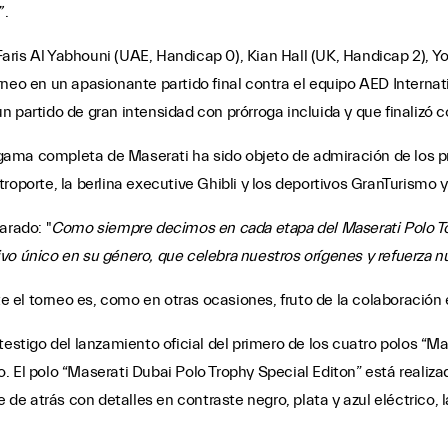
”
.
aris Al Yabhouni (UAE, Handicap 0), Kian Hall (UK, Handicap 2), 
eo en un apasionante partido final contra el equipo AED Internatio
partido de gran intensidad con prórroga incluida y que finalizó con
ma completa de Maserati ha sido objeto de admiración de los pres
roporte, la berlina executive Ghibli y los deportivos GranTurismo 
arado: "
Como siempre decimos en cada etapa del Maserati Polo T
vo único en su género, que celebra nuestros orígenes y refuerza n
te el torneo es, como en otras ocasiones, fruto de la colaboración
estigo del lanzamiento oficial del primero de los cuatro polos “Mas
 El polo “Maserati Dubai Polo Trophy Special Editon” está realizad
e atrás con detalles en contraste negro, plata y azul eléctrico, l