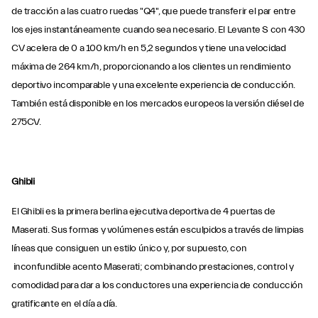
de tracción a las cuatro ruedas "Q4", que puede transferir el par entre
los ejes instantáneamente cuando sea necesario. El Levante S con 430
CV acelera de 0 a 100 km/h en 5,2 segundos y tiene una velocidad
máxima de 264 km/h, proporcionando a los clientes un rendimiento
deportivo incomparable y una excelente experiencia de conducción.
También está disponible en los mercados europeos la versión diésel de
275CV.
Ghibli
El Ghibli es la primera berlina ejecutiva deportiva de 4 puertas de
Maserati. Sus formas y volúmenes están esculpidos a través de limpias
líneas que consiguen un estilo único y, por supuesto, con
inconfundible acento Maserati; combinando prestaciones, control y
comodidad para dar a los conductores una experiencia de conducción
gratificante en el día a día.