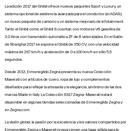
La edición 2017 del Ghibli ofrece nuevos paquetes Sport y Luxury, un
sistema opcional de asistencia avanzada para el conductor (el ADAS),
un nuevo paquete de carbono y un sistema mejorado de infotainment.
Tanto el Ghibli como el Ghibli S cuentan con motores V6 gasolina de
3.0 litros con transmisión automática ZF de 8 velocidades. En el Salón
de Shanghai 2017 se expone el Ghibli de 350 CV, con una velocidad
máxima de 267 km/h y aceleración de 0 a 100 km/h en sólo 5,5
segundos.
Desde 2013, Ermenegildo Zegna presenta su nueva Colección
Maserati con artículos de cuero, ropa de lujo y complementos
diseñados para reflejar la artesanía y la elegancia, sinónimo de las dos
marcas Made in Italy. La Colección SS17 Zegna-Maserati estará
disponible en algunas tiendas seleccionadas de Ermenegildo Zegna y
en Zegna.com.
La visión global, la pasión por la excelencia y los valores compartidos por
Ermenegildo Zegna y Maserati proporcionan una base sólida para la