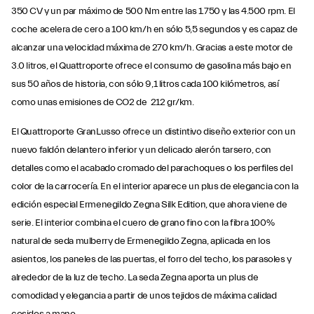
350 CV y un par máximo de 500 Nm entre las 1.750 y las 4.500 rpm. El
coche acelera de cero a 100 km/h en sólo 5,5 segundos y es capaz de
alcanzar una velocidad máxima de 270 km/h. Gracias a este motor de
3.0 litros, el Quattroporte ofrece el consumo de gasolina más bajo en
sus 50 años de historia, con sólo 9,1 litros cada 100 kilómetros, así
como unas emisiones de CO2 de 212 gr/km.
El Quattroporte GranLusso ofrece un distintivo diseño exterior con un
nuevo faldón delantero inferior y un delicado alerón tarsero, con
detalles como el acabado cromado del parachoques o los perfiles del
color de la carrocería. En el interior aparece un plus de elegancia con la
edición especial Ermenegildo Zegna Silk Edition, que ahora viene de
serie. El interior combina el cuero de grano fino con la fibra 100%
natural de seda mulberry de Ermenegildo Zegna, aplicada en los
asientos, los paneles de las puertas, el forro del techo, los parasoles y
alrededor de la luz de techo. La seda Zegna aporta un plus de
comodidad y elegancia a partir de unos tejidos de máxima calidad