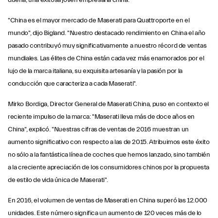
dueña, una exitosa joven empresaria china’.
"China es el mayor mercado de Maserati para Quattroporte en el
mundo", dijo Bigland. "Nuestro destacado rendimiento en China el año
pasado contribuyó muy significativamente a nuestro récord de ventas
mundiales. Las élites de China están cada vez más enamorados por el
lujo de la marca italiana, su exquisita artesanía y la pasión por la
conducción que caracteriza a cada Maserati".
Mirko Bordiga, Director General de Maserati China, puso en contexto el
reciente impulso de la marca: "Maserati lleva más de doce años en
China", explicó. "Nuestras cifras de ventas de 2016 muestran un
aumento significativo con respecto a las de 2015. Atribuimos este éxito
no sólo a la fantástica línea de coches que hemos lanzado, sino también
a la creciente apreciación de los consumidores chinos por la propuesta
de estilo de vida única de Maserati".
En 2016, el volumen de ventas de Maserati en China superó las 12.000
unidades. Este número significa un aumento de 120 veces más de lo