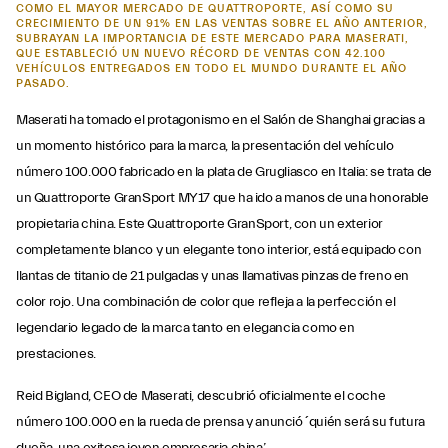
COMO EL MAYOR MERCADO DE QUATTROPORTE, ASÍ COMO SU
CRECIMIENTO DE UN 91% EN LAS VENTAS SOBRE EL AÑO ANTERIOR,
SUBRAYAN LA IMPORTANCIA DE ESTE MERCADO PARA MASERATI,
QUE ESTABLECIÓ UN NUEVO RÉCORD DE VENTAS CON 42.100
VEHÍCULOS ENTREGADOS EN TODO EL MUNDO DURANTE EL AÑO
PASADO.
Maserati ha tomado el protagonismo en el Salón de Shanghai gracias a
un momento histórico para la marca, la presentación del vehículo
número 100.000 fabricado en la plata de Grugliasco en Italia: se trata de
un Quattroporte GranSport MY17 que ha ido a manos de una honorable
propietaria china. Este Quattroporte GranSport, con un exterior
completamente blanco y un elegante tono interior, está equipado con
llantas de titanio de 21 pulgadas y unas llamativas pinzas de freno en
color rojo. Una combinación de color que refleja a la perfección el
legendario legado de la marca tanto en elegancia como en
prestaciones.
Reid Bigland, CEO de Maserati, descubrió oficialmente el coche
número 100.000 en la rueda de prensa y anunció ´quién será su futura