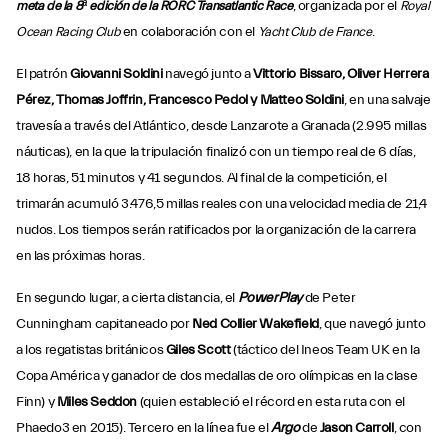
meta de la 8ª edición de la RORC Transatlantic Race
, organizada por el
Royal
Ocean Racing Club
en colaboración con el
Yacht Club de France
.
El patrón
Giovanni Soldini
navegó junto a
Vittorio Bissaro, Oliver Herrera
Pérez, Thomas Joffrin, Francesco Pedol y Matteo Soldini
, en una salvaje
travesía a través del Atlántico, desde Lanzarote a Granada (2.995 millas
náuticas), en la que la tripulación finalizó con un tiempo real de 6 días,
18 horas, 51 minutos y 41 segundos. Al final de la competición, el
trimarán acumuló 3.476,5 millas reales con una velocidad media de 21,4
nudos. Los tiempos serán ratificados por la organización de la carrera
en las próximas horas.
En segundo lugar, a cierta distancia, el
PowerPlay
de Peter
Cunningham capitaneado por
Ned Collier Wakefield
, que navegó junto
a los regatistas británicos
Giles Scott
(táctico del Ineos Team UK en la
Copa América y ganador de dos medallas de oro olímpicas en la clase
Finn) y
Miles Seddon
(quien estableció el récord en esta ruta con el
Phaedo3 en 2015). Tercero en la línea fue el
Argo
de
Jason Carroll
, con