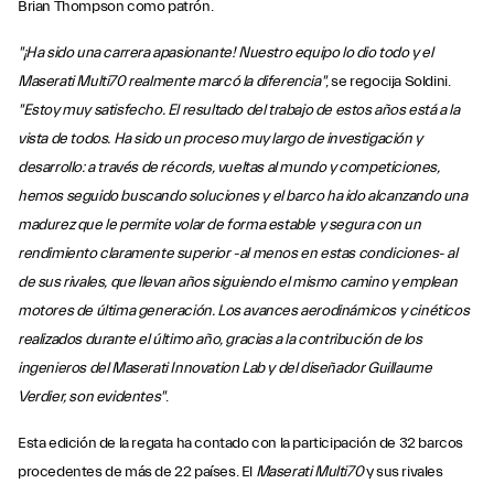
Brian Thompson como patrón.
"¡Ha sido una carrera apasionante! Nuestro equipo lo dio todo y el
Maserati Multi70 realmente marcó la diferencia"
, se regocija Soldini.
"Estoy muy satisfecho. El resultado del trabajo de estos años está a la
vista de todos. Ha sido un proceso muy largo de investigación y
desarrollo: a través de récords, vueltas al mundo y competiciones,
hemos seguido buscando soluciones y el barco ha ido alcanzando una
madurez que le permite volar de forma estable y segura con un
rendimiento claramente superior -al menos en estas condiciones- al
de sus rivales, que llevan años siguiendo el mismo camino y emplean
motores de última generación. Los avances aerodinámicos y cinéticos
realizados durante el último año, gracias a la contribución de los
ingenieros del Maserati Innovation Lab y del diseñador Guillaume
Verdier, son evidentes"
.
Esta edición de la regata ha contado con la participación de 32 barcos
procedentes de más de 22 países. El
Maserati Multi70
y sus rivales