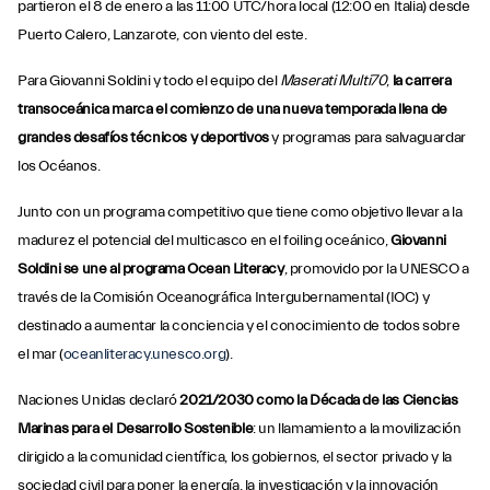
partieron el 8 de enero a las 11:00 UTC/hora local (12:00 en Italia) desde
Puerto Calero, Lanzarote, con viento del este.
Para Giovanni Soldini y todo el equipo del
Maserati Multi70
,
la carrera
transoceánica marca el comienzo de una nueva temporada llena de
grandes desafíos técnicos y deportivos
y programas para salvaguardar
los Océanos.
Junto con un programa competitivo que tiene como objetivo llevar a la
madurez el potencial del multicasco en el foiling oceánico,
Giovanni
Soldini se une al programa Ocean Literacy
, promovido por la UNESCO a
través de la Comisión Oceanográfica Intergubernamental (IOC) y
destinado a aumentar la conciencia y el conocimiento de todos sobre
el mar (
oceanliteracy.unesco.org
).
Naciones Unidas declaró
2021/2030 como la Década de las Ciencias
Marinas para el Desarrollo Sostenible
: un llamamiento a la movilización
dirigido a la comunidad científica, los gobiernos, el sector privado y la
sociedad civil para poner la energía, la investigación y la innovación