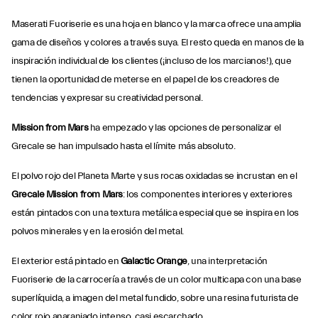
Maserati Fuoriserie es una hoja en blanco y la marca ofrece una amplia
gama de diseños y colores a través suya. El resto queda en manos de la
inspiración individual de los clientes (¡incluso de los marcianos!), que
tienen la oportunidad de meterse en el papel de los creadores de
tendencias y expresar su creatividad personal.
Mission from Mars
ha empezado y las opciones de personalizar el
Grecale se han impulsado hasta el límite más absoluto.
El polvo rojo del Planeta Marte y sus rocas oxidadas se incrustan en el
Grecale Mission from Mars
: los componentes interiores y exteriores
están pintados con una textura metálica especial que se inspira en los
polvos minerales y en la erosión del metal.
El exterior está pintado en
Galactic Orange
, una interpretación
Fuoriserie de la carrocería a través de un color multicapa con una base
superlíquida, a imagen del metal fundido, sobre una resina futurista de
color rojo anaranjado intenso, casi escarchado.