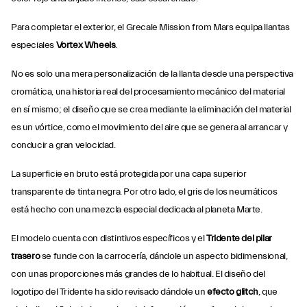
Para completar el exterior, el Grecale Mission from Mars equipa llantas
especiales
Vortex Wheels
.
No es solo una mera personalización de la llanta desde una perspectiva
cromática, una historia real del procesamiento mecánico del material
en sí mismo; el diseño que se crea mediante la eliminación del material
es un vórtice, como el movimiento del aire que se genera al arrancar y
conducir a gran velocidad.
La superficie en bruto está protegida por una capa superior
transparente de tinta negra. Por otro lado, el gris de los neumáticos
está hecho con una mezcla especial dedicada al planeta Marte.
El modelo cuenta con distintivos específicos y el
Tridente del pilar
trasero
se funde con la carrocería, dándole un aspecto bidimensional,
con unas proporciones más grandes de lo habitual. El diseño del
logotipo del Tridente ha sido revisado dándole un
efecto glitch
, que