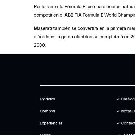
Por lo tanto, la Fórmula E fue una elección natura
competir en el ABB FIA Formula E World Champi
Maserati también se convertirá en la primera ma
eléctricos: la gama eléctrica se completará en 2
2030.
Modelos
Catálo
Comprar
Notas 
Experiencias
Contac