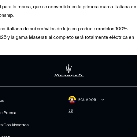
l para la marca, que se convertiría en la primera marca italiana en
onship.
rca italiana de automóviles de lujo en producir modelos 100%
025 y la gama Maserati al completo será totalmente eléctrica en
ECUADOR
gos
ES
De Prensa
ta Con Nosotros