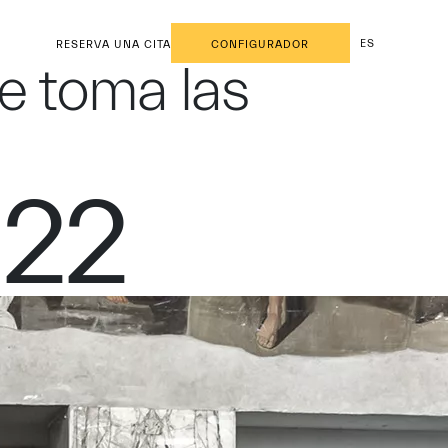
ES
RESERVA UNA CITA
CONFIGURADOR
e toma las
022