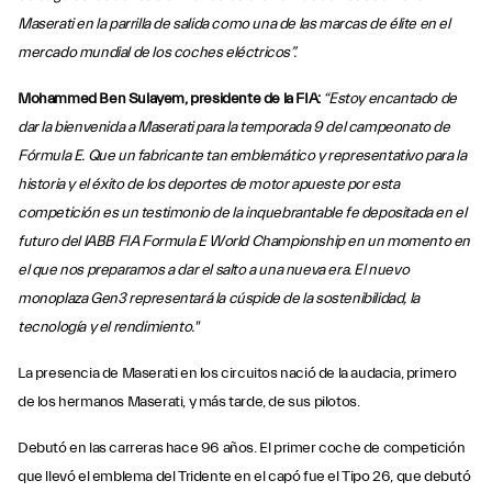
Maserati en la parrilla de salida como una de las marcas de élite en el
mercado mundial de los coches eléctricos”.
Mohammed Ben Sulayem, presidente de la FIA:
“Estoy encantado de
dar la bienvenida a Maserati para la temporada 9 del campeonato de
Fórmula E. Que un fabricante tan emblemático y representativo para la
historia y el éxito de los deportes de motor apueste por esta
competición es un testimonio de la inquebrantable fe depositada en el
futuro del lABB FIA Formula E World Championship en un momento en
el que nos preparamos a dar el salto a una nueva era. El nuevo
monoplaza Gen3 representará la cúspide de la sostenibilidad, la
tecnología y el rendimiento."
La presencia de Maserati en los circuitos nació de la audacia, primero
de los hermanos Maserati, y más tarde, de sus pilotos.
Debutó en las carreras hace 96 años. El primer coche de competición
que llevó el emblema del Tridente en el capó fue el Tipo 26, que debutó