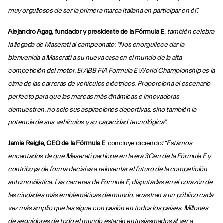
muy orgullosos de ser la primera marca italiana en participar en él”.
Alejandro Agag, fundador y presidente de la Fórmula E
,
también celebra
la llegada de Maserati al campeonato: “Nos enorgullece dar la
bienvenida a Maserati a su nueva casa en el mundo de la alta
competición del motor. El ABB FIA Formula E World Championship es la
cima de las carreras de vehículos eléctricos. Proporciona el escenario
perfecto para que las marcas más dinámicas e innovadoras
demuestren, no solo sus aspiraciones deportivas, sino también la
potencia de sus vehículos y su capacidad tecnológica”.
Jamie Reigle, CEO de la Fórmula E
, concluye diciendo
:
“Estamos
encantados de que Maserati participe en la era 3Gen de la Fórmula E y
contribuya de forma decisiva a reinventar el futuro de la competición
automovilística. Las carreras de Formula E, disputadas en el corazón de
las ciudades más emblemáticas del mundo, arrastran a un público cada
vez más amplio que las sigue con pasión en todos los países. Millones
de seguidores de todo el mundo estarán entusiasmados al ver a