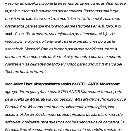
y asumir un papel protagonista en el mundo de las carreras. Nos mueve
la pasión y somos innovadores por naturaleza. Poseemos una larga
tradición de excelencia en la competición a nivel mundial y estamos
preparados para seguir mejorando las prestaciones en el futuro”.
A lo
cual, añade:
“En la carrera por mejorar las prestaciones, el lujo y la
innovación, Folgore no tiene rival y es la expresión más pura de la
esencia de Maserati. Esta es la razón por la que decidimos volver a
correr en el campeonato de Fórmula E y encontrarnos con nuestros
clientes en las ciudades de todo el mundo para conducir la marca del
Tridente hacia el futuro”.
Jean-Marc Finot, vicepresidente sénior de STELLANTIS Motorsport
,
agrega: “Es un gran placer para STELLANTIS Motorsport formar parte
de la vuelta de Maserati a la competición. Más allá del hecho histórico, el
Fórmula E de Maserati será nuestro laboratorio tecnológico para
acelerar el desarrollo de motores electrificados de alta eficiencia y de
software inteligente para nuestros coches deportivos de carretera. La
Fórmula E es el campeonato perfecto para este propósito y estamos