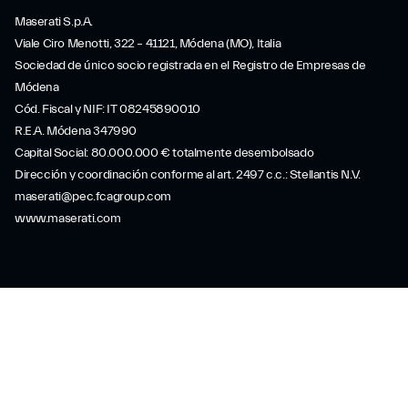
Maserati S.p.A.
Viale Ciro Menotti, 322 – 41121, Módena (MO), Italia
Sociedad de único socio registrada en el Registro de Empresas de
Módena
Cód. Fiscal y NIF: IT 08245890010
R.E.A. Módena 347990
Capital Social: 80.000.000 € totalmente desembolsado
Dirección y coordinación conforme al art. 2497 c.c.: Stellantis N.V.
maserati@pec.fcagroup.com
www.maserati.com