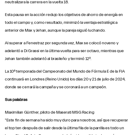
neutralizara la carrera en la vuelta 18.
Esta pausa en la acción redujo los objetivos de ahorro de energía en
todo el campo y, como resultado, minimizó la ventaja estratégica
anterior de Max y Jehan, aunque la pareja siguió luchando.
Al superar a Fenestraz por segunda vez, Max se colocó noveno y
adelantó a Di Grassi en la última vuelta para ser octavo, mientras que
Jehan también adelantó al brasileño y terminó 12º.
La 10ª temporada del Campeonato del Mundo de Fórmula E de la FIA
continuará en Londres (Reino Unido) los días 20 y 21 de julio de 2024,
donde se cerrará la campaña y se coronará a un campeón.
Sus palabras
Maximilian Günther, piloto de Maserati MSG Racing
"Este fin de semana ha sido muy duro para nosotros, así que recuperar
el top ten después de salir desde la última fila de la parrilla es todo un