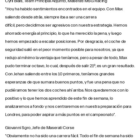
Cyril Blais, Team Principal Adjunto, Maserati MSG Racing
"Hoy ha habido sentimientos encontrados en el equipo. Con Max
saliendo desde atrás, siempre iba a ser una carrera
difícil, pero decidimos ser agresivos con nuestra estrategia. Hemos
ahorrado energía al principio, lo que ha merecido la pena, y luego
hemos empezado a escalar posiciones. Por desgracia, el coche de
seguridad salió en el peor momento posible para nosotros, ya que
redujo al mínimo la ventaja que teníamos, pero a pesar de todo, Max
pudo terminar octavo, lo cual, después de salir 21º, es un gran resultado.
Con Jehan saliendo entre los 10 primeros, teníamos grandes
esperanzas de que sumara buenos puntos, y fue una pena que no
pudiéramos tener los dos coches ahí arriba. Nos quedaremos con lo
positivo y lo que hemos aprendido de este fin de semana, lo
analizaremos a fondo y nos centraremos en nuestra preparación para
Londres, para poder aspirar a más puntos en el campeonato".
Giovanni Sgro, Jefe de Maserati Corse
"Obviamente no ha sido una carrera fácil. Todo el fin de semana ha sido