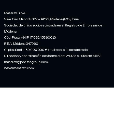
Maserati S.p.A.
Viale Ciro Menotti, 322 – 41121, Módena (MO), Italia
Sociedad de único socio registrada en el Registro de Empresas de
Módena
Cód. Fiscal y NIF: IT 08245890010
R.E.A. Módena 347990
Capital Social: 80.000.000 € totalmente desembolsado
Dirección y coordinación conforme al art. 2497 c.c.: Stellantis N.V.
maserati@pec.fcagroup.com
www.maserati.com