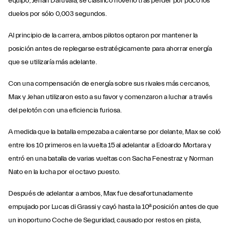
equipo, Jehan Daruvala, se clasificó noveno tras perder por poco los
duelos por sólo 0,003 segundos.
Al principio de la carrera, ambos pilotos optaron por mantener la
posición antes de replegarse estratégicamente para ahorrar energía
que se utilizaría más adelante.
Con una compensación de energía sobre sus rivales más cercanos,
Max y Jehan utilizaron esto a su favor y comenzaron a luchar a través
del pelotón con una eficiencia furiosa.
A medida que la batalla empezaba a calentarse por delante, Max se coló
entre los 10 primeros en la vuelta 15 al adelantar a Edoardo Mortara y
entró en una batalla de varias vueltas con Sacha Fenestraz y Norman
Nato en la lucha por el octavo puesto.
Después de adelantar a ambos, Max fue desafortunadamente
empujado por Lucas di Grassi y cayó hasta la 10ª posición antes de que
un inoportuno Coche de Seguridad, causado por restos en pista,