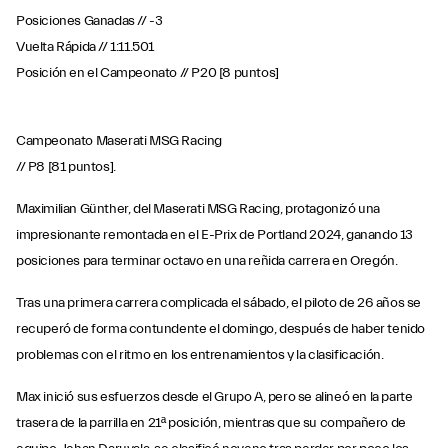
Posiciones Ganadas // -3
Vuelta Rápida // 1:11.501
Posición en el Campeonato // P20 [8 puntos]
Campeonato Maserati MSG Racing
// P8 [81 puntos].
Maximilian Günther, del Maserati MSG Racing, protagonizó una
impresionante remontada en el E-Prix de Portland 2024, ganando 13
posiciones para terminar octavo en una reñida carrera en Oregón.
Tras una primera carrera complicada el sábado, el piloto de 26 años se
recuperó de forma contundente el domingo, después de haber tenido
problemas con el ritmo en los entrenamientos y la clasificación.
Max inició sus esfuerzos desde el Grupo A, pero se alineó en la parte
trasera de la parrilla en 21ª posición, mientras que su compañero de