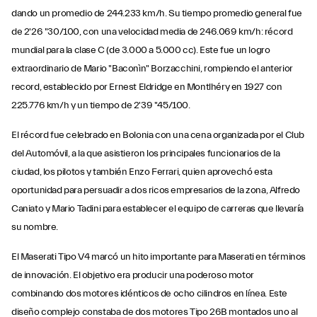
dando un promedio de 244.233 km/h. Su tiempo promedio general fue
de 2'26 "30/100, con una velocidad media de 246.069 km/h: récord
mundial para la clase C (de 3.000 a 5.000 cc). Este fue un logro
extraordinario de Mario "Baconìn" Borzacchini, rompiendo el anterior
record, establecido por Ernest Eldridge en Montlhéry en 1927 con
225.776 km/h y un tiempo de 2'39 "45/100.
El récord fue celebrado en Bolonia con una cena organizada por el Club
del Automóvil, a la que asistieron los principales funcionarios de la
ciudad, los pilotos y también Enzo Ferrari, quien aprovechó esta
oportunidad para persuadir a dos ricos empresarios de la zona, Alfredo
Caniato y Mario Tadini para establecer el equipo de carreras que llevaría
su nombre.
El Maserati Tipo V4 marcó un hito importante para Maserati en términos
de innovación. El objetivo era producir una poderoso motor
combinando dos motores idénticos de ocho cilindros en línea. Este
diseño complejo constaba de dos motores Tipo 26B montados uno al