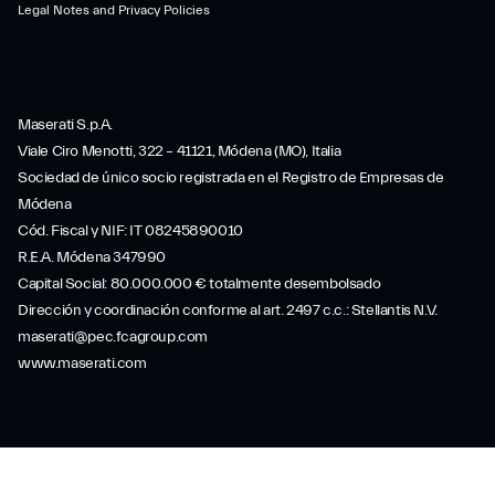
Legal Notes and Privacy Policies
Maserati S.p.A.
Viale Ciro Menotti, 322 – 41121, Módena (MO), Italia
Sociedad de único socio registrada en el Registro de Empresas de
Módena
Cód. Fiscal y NIF: IT 08245890010
R.E.A. Módena 347990
Capital Social: 80.000.000 € totalmente desembolsado
Dirección y coordinación conforme al art. 2497 c.c.: Stellantis N.V.
maserati@pec.fcagroup.com
www.maserati.com