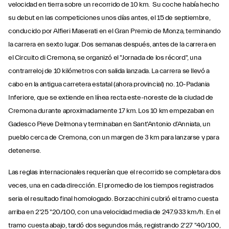
velocidad en tierra sobre un recorrido de 10 km. Su coche había hecho
su debut en las competiciones unos días antes, el 15 de septiembre,
conducido por Alfieri Maserati en el Gran Premio de Monza, terminando
la carrera en sexto lugar. Dos semanas después, antes de la carrera en
el Circuito di Cremona, se organizó el "Jornada de los récord", una
contrarreloj de 10 kilómetros con salida lanzada. La carrera se llevó a
cabo en la antigua carretera estatal (ahora provincial) no. 10-Padania
Inferiore, que se extiende en línea recta este-noreste de la ciudad de
Cremona durante aproximadamente 17 km. Los 10 km empezaban en
Gadesco Pieve Delmona y terminaban en Sant'Antonio d’Anniata, un
pueblo cerca de Cremona, con un margen de 3 km para lanzarse y para
detenerse.
Las reglas internacionales requerían que el recorrido se completara dos
veces, una en cada dirección. El promedio de los tiempos registrados
seria el resultado final homologado. Borzacchini cubrió el tramo cuesta
arriba en 2'25 "20/100, con una velocidad media de 247.933 km/h. En el
tramo cuesta abajo, tardó dos segundos más, registrando 2'27 "40/100,