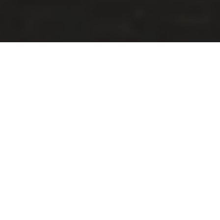
EXPERIENCIA EN BOXES
SI QUIERES SUMERGIRTE EN EL AMBIENTE DEL CIRCUITO,
ESTE PROGRAMA ES SIN DUDA EL TUYO. PODRÁS
PARTICIPAR EN LA SESIÓN DE TEORÍA CON LOS
PARTICIPANTES DEL CURSO Y VIVIR LA ACCIÓN DE LA
CALLE DE BOXES O PRUEBA UN SIMULADOR DE
CONDUCCIÓN PROFESIONAL CON EL MASERATI GT2
RACER.
SIEMPRE QUE LO DESEES, PODRÁS TOMARTE UN
RELAJANTE DESCANSO EN EL SALÓN DE MASERATI. A
CONTINUACIÓN, LLEGARÁ EL MOMENTO CULMINANTE