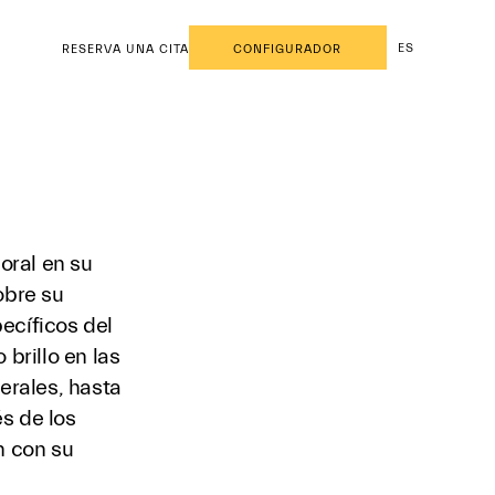
ES
RESERVA UNA CITA
CONFIGURADOR
oral en su
obre su
ecíficos del
 brillo en las
terales, hasta
s de los
n con su