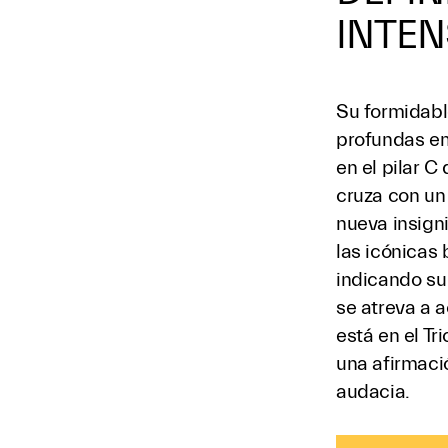
INTE
Su formidabl
profundas em
en el pilar C
cruza con un 
nueva insigni
las icónicas 
indicando su
se atreva a 
está en el Tri
una afirmaci
audacia.