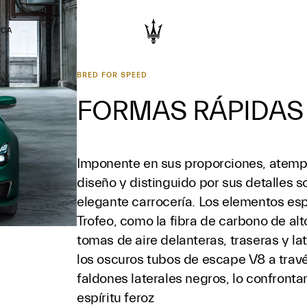
RCA
BRED FOR SPEED
FORMAS RÁPIDAS
Imponente en sus proporciones, atemp
diseño y distinguido por sus detalles s
elegante carrocería. Los elementos esp
Trofeo, como la fibra de carbono de alto
tomas de aire delanteras, traseras y la
los oscuros tubos de escape V8 a travé
faldones laterales negros, lo confronta
espíritu feroz