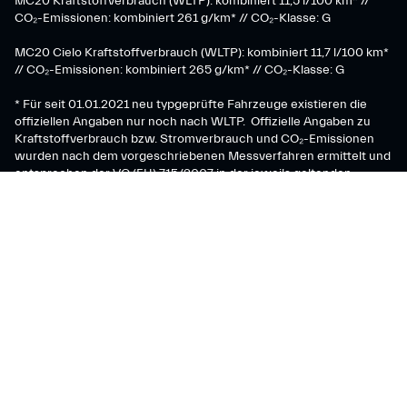
MC20 Kraftstoffverbrauch (WLTP): kombiniert 11,5 l/100 km* //
CO₂-Emissionen: kombiniert 261 g/km* // CO₂-Klasse: G
MC20 Cielo Kraftstoffverbrauch (WLTP): kombiniert 11,7 l/100 km*
// CO₂-Emissionen: kombiniert 265 g/km* // CO₂-Klasse: G
* Für seit 01.01.2021 neu typgeprüfte Fahrzeuge existieren die
offiziellen Angaben nur noch nach WLTP. Offizielle Angaben zu
Kraftstoffverbrauch bzw. Stromverbrauch und CO₂-Emissionen
wurden nach dem vorgeschriebenen Messverfahren ermittelt und
entsprechen der VO (EU) 715/2007 in der jeweils geltenden
Fassung. Kraftstoffverbrauch bzw. Stromverbrauch und
Reichweite sind abhängig von der Fahrzeugkonfiguration. Für die
Bemessung von Steuern und anderen fahrzeugbezogenen
Abgaben, die (auch) auf den CO₂-Ausstoß abstellen, sowie ggf. für
die Zwecke von fahrzeugspezifischen Förderungen werden
WLTP-Werte verwendet.
Maserati S.p.A.
Viale Ciro Menotti, 322 – 41121, Modena (MO), Italy
Company registered under Italian law - VAT: IT 08245890010 R.E.A.
Modena 347990
Share capital: 80.000.000 €, fully paid-up