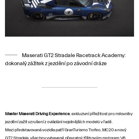
Maserati GT2 Stradale Racetrack Academy:
dokonalý zážitek z jezdění po závodní dráze
Master Maserati Driving Experience
, exkluzivní příležitost pro milovníky
jezdění zažít vzrušení z ovládání nejsilnějších modelů v řadě.
Mezi představovaná vozidla patří GranTurismo Trofeo, MC20 a nový
GT2 Stradale, všechny vybavené převratný třílitrovým motorem V6