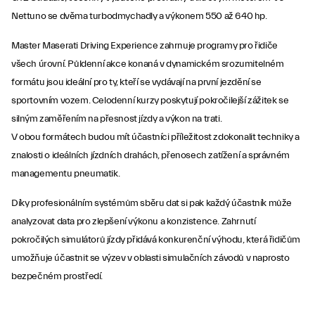
Nettuno se dvěma turbodmychadly a výkonem 550 až 640 hp.
Master Maserati Driving Experience zahrnuje programy pro řidiče
všech úrovní. Půldenní akce konaná v dynamickém srozumitelném
formátu jsou ideální pro ty, kteří se vydávají na první jezdění se
sportovním vozem. Celodenní kurzy poskytují pokročilejší zážitek se
silným zaměřením na přesnost jízdy a výkon na trati.
V obou formátech budou mít účastníci příležitost zdokonalit techniky a
znalosti o ideálních jízdních drahách, přenosech zatížení a správném
managementu pneumatik.
Díky profesionálním systémům sběru dat si pak každý účastník může
analyzovat data pro zlepšení výkonu a konzistence. Zahrnutí
pokročilých simulátorů jízdy přidává konkurenční výhodu, která řidičům
umožňuje účastnit se výzev v oblasti simulačních závodů v naprosto
bezpečném prostředí.