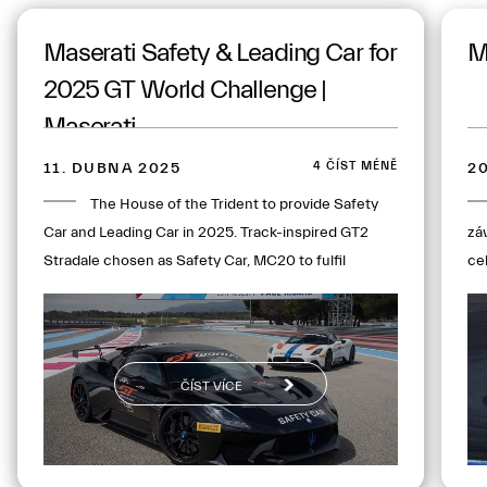
Maserati Safety & Leading Car for
M
2025 GT World Challenge |
Maserati
4 ČÍST MÉNĚ
11. DUBNA 2025
2
The House of the Trident to provide Safety
Car and Leading Car in 2025. Track-inspired GT2
zá
Stradale chosen as Safety Car, MC20 to fulfil
ce
Leading Car duties. First engagement comes this
v 
weekend when season launches at Circuit Paul
Mo
Ricard
dr
ČÍST VÍCE