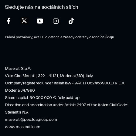
Sledujte nás na sociálních sítích
Právní poznámky, akt EU o datech a zásady ochrany osobních údajů
Maserati S.p.A.
Viale Ciro Menotti, 322 – 41121, Modena (MO), Italy
Company registered under Italian law - VAT: IT 08245890010 R.E.A.
Modena 347990
Share capital: 80.000.000 €, fully paid-up
Direction and coordination under Article 2497 of the Italian Civil Code:
Stellantis N.V.
maserati@pec.fcagroup.com
www.maserati.com