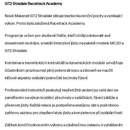
GT2 Stradale Racetrack Academy
Nové Maserati GT2 Stradale slibuje bezkonkurenční pocity a vynikající
výkon. Proto byla založená Racetrack Academy.
Program je určen pro zkušené řidiče, kteří chtějí zdokonalit své
dovednosti na dráze, a nabízí intenzivní jízdu na palubě modelů MC20 a
GT2 Stradale.
Kombinace teoretických instruktáží a dynamických modulů umožňuje
účastníkům prozkoumat plný potenciál vozu a zároveň se naučit
klíčové aspekty ovládání pokročilé techniky řízení.
Profesionální instruktoři poskytují nepřetržité vedení po celý den se
zaměřením na výkon brzdění, přechody v zatáčkách, řízení zátěže a
přesnost jízdy. Každá relace je podpořena analýzou dat s podrobnou
zpětnou vazbou pro zlepšení stylu jízdy a konzistence při zvládání trati.
Zážitek končí hodnocením výkonu a závěrečnou oslavou s vyhlášením