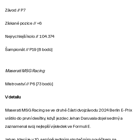
Závod // P7
Získané pozice // +6
Nejrychlejší kolo // 1:04.374
Šampionát // P19 [8 bodů]
Maserati MSG Racing
Mistrovství // P6 [73 bodů]
V detailu
Maserati MSG Racing se ve druhé části dvojzávodu 2024 Berlin E-Prix
vrátilo do první desítky, když jezdec Jehan Daruvala dojel sedmý a
zaznamenal svůj nejlepší výsledek ve Formuli E.
Jehan, který je v 10. sezóně jediným skutečným nováčkem na