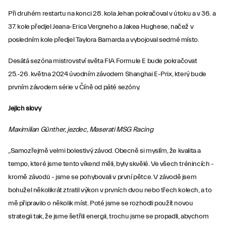
Při druhém restartu na konci 28. kola Jehan pokračoval v útoku a v 36. a
37. kole předjel Jeana-Erica Vergneho a Jakea Hughese, načež v
posledním kole předjel Taylora Barnarda a vybojoval sedmé místo.
Desátá sezóna mistrovství světa FIA Formule E bude pokračovat
25.-26. května 2024 úvodním závodem Shanghai E-Prix, který bude
prvním závodem série v Číně od páté sezóny.
Jejich slovy
Maximilian Günther, jezdec, Maserati MSG Racing
„Samozřejmě velmi bolestivý závod. Obecně si myslím, že kvalita a
tempo, které jsme tento víkend měli, byly skvělé. Ve všech trénincích -
kromě závodů - jsme se pohybovali v první pětce. V závodě jsem
bohužel několikrát ztratil výkon v prvních dvou nebo třech kolech, a to
mě připravilo o několik míst. Poté jsme se rozhodli použít novou
strategii tak, že jsme šetřili energii, trochu jsme se propadli, abychom