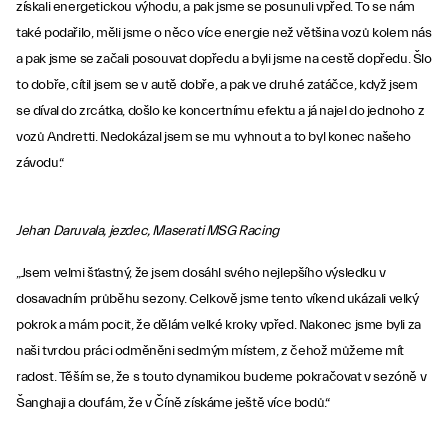
získali energetickou výhodu, a pak jsme se posunuli vpřed. To se nám
také podařilo, měli jsme o něco více energie než většina vozů kolem nás
a pak jsme se začali posouvat dopředu a byli jsme na cestě dopředu. Šlo
to dobře, cítil jsem se v autě dobře, a pak ve druhé zatáčce, když jsem
se díval do zrcátka, došlo ke koncertnímu efektu a já najel do jednoho z
vozů Andretti. Nedokázal jsem se mu vyhnout a to byl konec našeho
závodu.“
Jehan Daruvala, jezdec, Maserati MSG Racing
„Jsem velmi šťastný, že jsem dosáhl svého nejlepšího výsledku v
dosavadním průběhu sezony. Celkově jsme tento víkend ukázali velký
pokrok a mám pocit, že dělám velké kroky vpřed. Nakonec jsme byli za
naši tvrdou práci odměněni sedmým místem, z čehož můžeme mít
radost. Těším se, že s touto dynamikou budeme pokračovat v sezóně v
Šanghaji a doufám, že v Číně získáme ještě více bodů.“