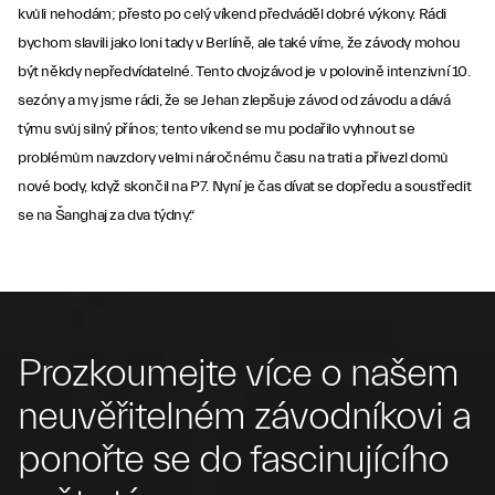
kvůli nehodám; přesto po celý víkend předváděl dobré výkony. Rádi
bychom slavili jako loni tady v Berlíně, ale také víme, že závody mohou
být někdy nepředvídatelné. Tento dvojzávod je v polovině intenzivní 10.
sezóny a my jsme rádi, že se Jehan zlepšuje závod od závodu a dává
týmu svůj silný přínos; tento víkend se mu podařilo vyhnout se
problémům navzdory velmi náročnému času na trati a přivezl domů
nové body, když skončil na P7. Nyní je čas dívat se dopředu a soustředit
se na Šanghaj za dva týdny.“
Prozkoumejte více o našem
neuvěřitelném závodníkovi a
ponořte se do fascinujícího