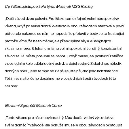
Cyril Blais, zástupce šéfa týmu Maserati MSG Racing
„Další závod dvou polovin. Pro Maxe samozřejmě velmi neuspokojivý
víkend, když po velmi dobré kvalifikaci v obou závodech startoval v první
pětce, ale nakonec se nám to nepodařilo přetavit v body. Je to frustrující,
protože víme, že na to máme, ale přeskupíme síly a v Šanghaji to
zkusíme znovu. S Jehanem jsme velmi spokojeni. Jel silný, konzistentní
závod ze 13. místa, posunul se nahoru, když musel, a v poslední zatáčce
v posledním kole udělal dobrý pohyb a dojel sedmý. Získal dnes několik
dobrých bodů, jeho tempo se zlepšuje, stejně jako jeho konzistence.
Těším se na to, čeho dosáhneme v posledních šesti závodech této
sezony.“
Giovanni Sgro, šéf Maserati Corse
„Tento víkend pro nás nebyl snadný. Max doufal v silný výsledek ve
svém domácím závodě, ale bohužel musel v obou závodech odstoupit