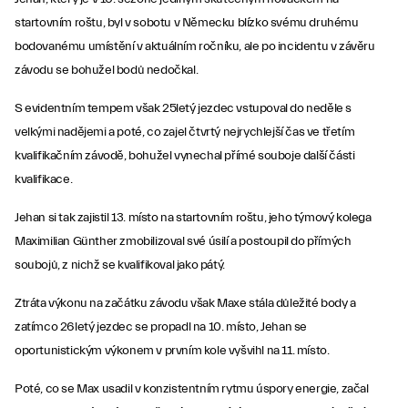
startovním roštu, byl v sobotu v Německu blízko svému druhému
bodovanému umístění v aktuálním ročníku, ale po incidentu v závěru
závodu se bohužel bodů nedočkal.
S evidentním tempem však 25letý jezdec vstupoval do neděle s
velkými nadějemi a poté, co zajel čtvrtý nejrychlejší čas ve třetím
kvalifikačním závodě, bohužel vynechal přímé souboje další části
kvalifikace.
Jehan si tak zajistil 13. místo na startovním roštu, jeho týmový kolega
Maximilian Günther zmobilizoval své úsilí a postoupil do přímých
soubojů, z nichž se kvalifikoval jako pátý.
Ztráta výkonu na začátku závodu však Maxe stála důležité body a
zatímco 26letý jezdec se propadl na 10. místo, Jehan se
oportunistickým výkonem v prvním kole vyšvihl na 11. místo.
Poté, co se Max usadil v konzistentním rytmu úspory energie, začal