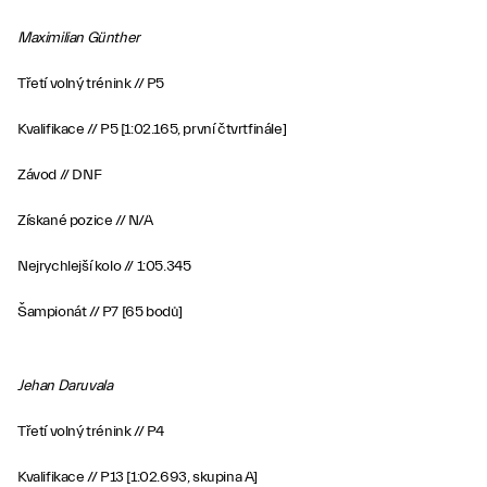
Maximilian Günther
Třetí volný trénink // P5
Kvalifikace // P5 [1:02.165, první čtvrtfinále]
Závod // DNF
Získané pozice // N/A
Nejrychlejší kolo // 1:05.345
Šampionát // P7 [65 bodů]
Jehan Daruvala
Třetí volný trénink // P4
Kvalifikace // P13 [1:02.693, skupina A]