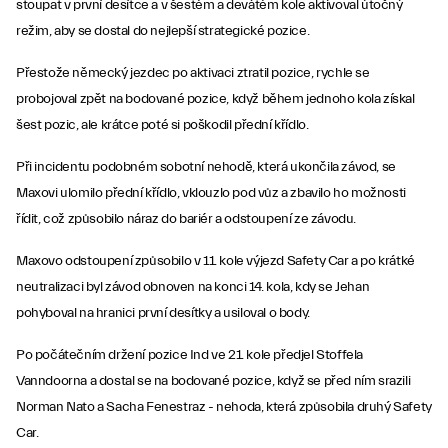
stoupat v první desítce a v šestém a devátém kole aktivoval útočný
režim, aby se dostal do nejlepší strategické pozice.
Přestože německý jezdec po aktivaci ztratil pozice, rychle se
probojoval zpět na bodované pozice, když během jednoho kola získal
šest pozic, ale krátce poté si poškodil přední křídlo.
Při incidentu podobném sobotní nehodě, která ukončila závod, se
Maxovi ulomilo přední křídlo, vklouzlo pod vůz a zbavilo ho možnosti
řídit, což způsobilo náraz do bariér a odstoupení ze závodu.
Maxovo odstoupení způsobilo v 11. kole výjezd Safety Car a po krátké
neutralizaci byl závod obnoven na konci 14. kola, kdy se Jehan
pohyboval na hranici první desítky a usiloval o body.
Po počátečním držení pozice Ind ve 21. kole předjel Stoffela
Vanndoorna a dostal se na bodované pozice, když se před ním srazili
Norman Nato a Sacha Fenestraz - nehoda, která způsobila druhý Safety
Car.