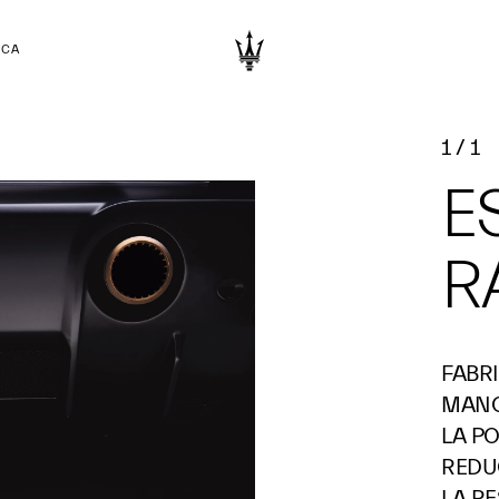
RCA
1
/
1
E
R
FABR
MANO
LA P
REDU
LA R