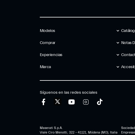
Modelos
Catálo
Comprar
Notas 
Experiencias
Contac
Marca
Accesib
Síguenos en las redes sociales
Maserati S.p.A.
Sociedad 
Viale Ciro Menotti, 322 – 41121, Módena (MO), Italia
Empresa