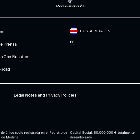
COSTA RICA
gos
ES
De Prensa
ta Con Nosotros
ilidad
Legal Notes and Privacy Policies
de único socio registrada en el Registro de
Capital Social: 80.000.000 € totalmente
s de Módena
desembolsado