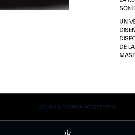
SONI
UN V
DISE
DISP
DE L
MASE
VOLVER A MCPURA ACCESSORIES