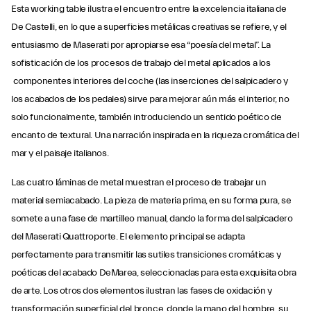
Esta working table ilustra el encuentro entre la excelencia italiana de
De Castelli, en lo que a superficies metálicas creativas se refiere, y el
entusiasmo de Maserati por apropiarse esa “poesía del metal”. La
sofisticación de los procesos de trabajo del metal aplicados a los
componentes interiores del coche (las inserciones del salpicadero y
los acabados de los pedales) sirve para mejorar aún más el interior, no
solo funcionalmente, también introduciendo un sentido poético de
encanto de textural. Una narración inspirada en la riqueza cromática del
mar y el paisaje italianos.
Las cuatro láminas de metal muestran el proceso de trabajar un
material semiacabado. La pieza de materia prima, en su forma pura, se
somete a una fase de martilleo manual, dando la forma del salpicadero
del Maserati Quattroporte. El elemento principal se adapta
perfectamente para transmitir las sutiles transiciones cromáticas y
poéticas del acabado DeMarea, seleccionadas para esta exquisita obra
de arte. Los otros dos elementos ilustran las fases de oxidación y
transformación superficial del bronce, donde la mano del hombre, su